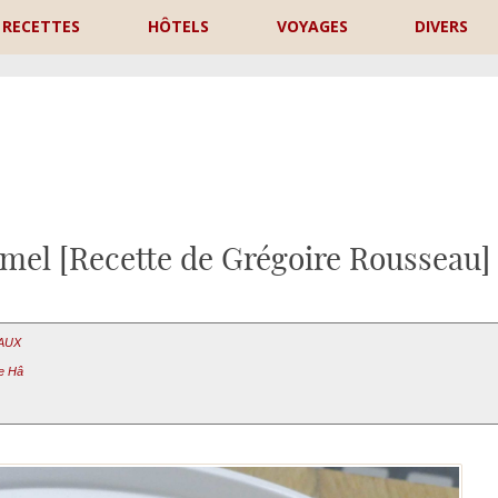
RECETTES
HÔTELS
VOYAGES
DIVERS
P
amel [Recette de Grégoire Rousseau]
EAUX
le Hâ