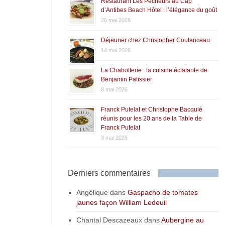
Restaurant Les Pêcheurs au Cap
d’Antibes Beach Hôtel : l’élégance du goût
26 mai 2026
Déjeuner chez Christopher Coutanceau
14 mai 2026
La Chabotterie : la cuisine éclatante de
Benjamin Patissier
8 mai 2026
Franck Putelat et Christophe Bacquié
réunis pour les 20 ans de la Table de
Franck Putelat
3 mai 2026
Derniers commentaires
Angélique
dans
Gaspacho de tomates
jaunes façon William Ledeuil
Chantal Descazeaux
dans
Aubergine au