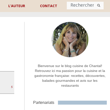
L’AUTEUR
CONTACT
Nom
*
rénom
Nom
Adresse de contact
*
Bienvenue sur le blog cuisine de Chantal!
Retrouvez ici ma passion pour la cuisine et la
gastronomie française: recettes, découvertes,
Commentaire ou message
*
balades gourmandes et avis sur les
restaurants
5
Partenariats