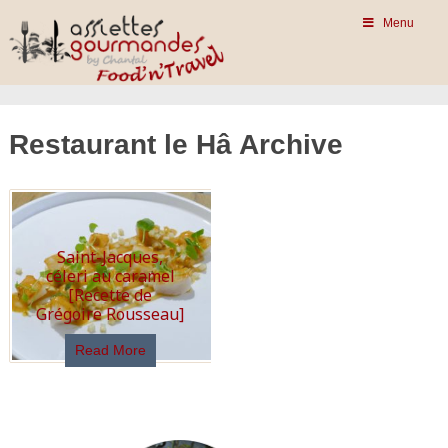
Menu
Restaurant le Hâ Archive
Saint-Jacques,
céleri au caramel
[Recette de
Grégoire Rousseau]
Read More