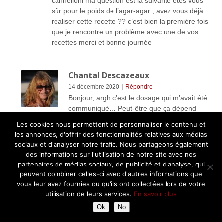
cannelloni ma question est la suivante êtes vous
sûr pour le poids de l’agar-agar , avez vous déjà
réaliser cette recette ?? c’est bien la première fois
que je rencontre un problème avec une de vos
recettes merci et bonne journée
Chantal Descazeaux
|
14 décembre 2020
Répondre
Bonjour, argh c’est le dosage qui m’avait été
communiqué… Peut-être que ça dépend
aussi de la quantité de jus donné par les
Les cookies nous permettent de personnaliser le contenu et
pommes. Je vais me renseigner
les annonces, d'offrir des fonctionnalités relatives aux médias
Bonne journée!
sociaux et d'analyser notre trafic. Nous partageons également
des informations sur l'utilisation de notre site avec nos
partenaires de médias sociaux, de publicité et d'analyse, qui
pascal
peuvent combiner celles-ci avec d'autres informations que
|
vous leur avez fournies ou qu'ils ont collectées lors de votre
16 décembre 2020
Répondre
utilisation de leurs services.
En savoir plus
bonjour merci pour votre réponse je vais
essayer avec de moitié agar et moitié
Ok
No
gélatine dans l’attente de votre