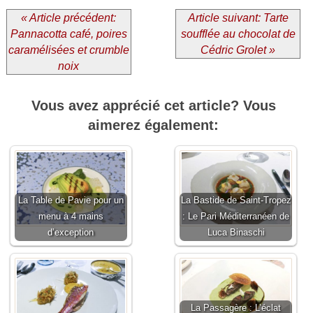
« Article précédent:
Article suivant: Tarte
Pannacotta café, poires
soufflée au chocolat de
caramélisées et crumble
Cédric Grolet »
noix
Vous avez apprécié cet article? Vous
aimerez également:
La Table de Pavie pour un
La Bastide de Saint-Tropez
menu à 4 mains
: Le Pari Méditerranéen de
d’exception
Luca Binaschi
La Passagère : L’éclat