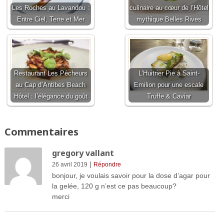
Les Roches au Lavandou :
culinaire au cœur de l’Hôtel
Entre Ciel, Terre et Mer
mythique Belles Rives
Restaurant Les Pêcheurs
L’Huitrier Pie à Saint-
au Cap d’Antibes Beach
Emilion pour une escale
Hôtel : l’élégance du goût
Truffe & Caviar
Commentaires
gregory vallant
|
26 avril 2019
Répondre
bonjour, je voulais savoir pour la dose d’agar pour
la gelée, 120 g n’est ce pas beaucoup?
merci