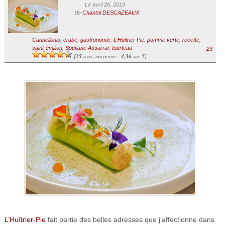
Le avril 26, 2019
de
Chantal DESCAZEAUX
Cannellonis
,
crabe
,
gastronomie
,
L'Huitrier Pie
,
pomme verte
,
recette
,
saint-émilion
,
Soufiane Assarrar
,
tourteau
23
25
avis, moyenne :
4,36
sur 5
(
)
L’Huîtrier-Pie
fait partie des belles adresses que j’affectionne dans