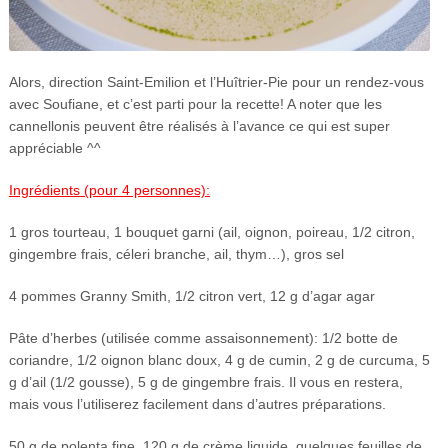
Alors, direction Saint-Emilion et l’Huîtrier-Pie pour un rendez-vous
avec Soufiane, et c’est parti pour la recette! A noter que les
cannellonis peuvent être réalisés à l’avance ce qui est super
appréciable ^^
Ingrédients (pour 4 personnes):
1 gros tourteau, 1 bouquet garni (ail, oignon, poireau, 1/2 citron,
gingembre frais, céleri branche, ail, thym…), gros sel
4 pommes Granny Smith, 1/2 citron vert, 12 g d’agar agar
Pâte d’herbes (utilisée comme assaisonnement): 1/2 botte de
coriandre, 1/2 oignon blanc doux, 4 g de cumin, 2 g de curcuma, 5
g d’ail (1/2 gousse), 5 g de gingembre frais. Il vous en restera,
mais vous l’utiliserez facilement dans d’autres préparations.
50 g de polenta fine, 120 g de crème liquide, quelques feuilles de