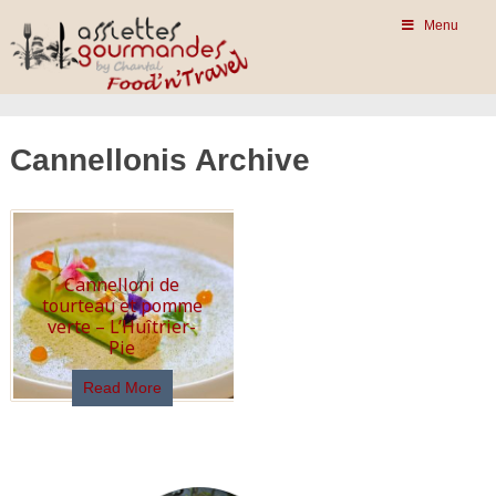
Menu
Cannellonis Archive
Cannelloni de
tourteau et pomme
verte – L’Huîtrier-
Pie
Read More