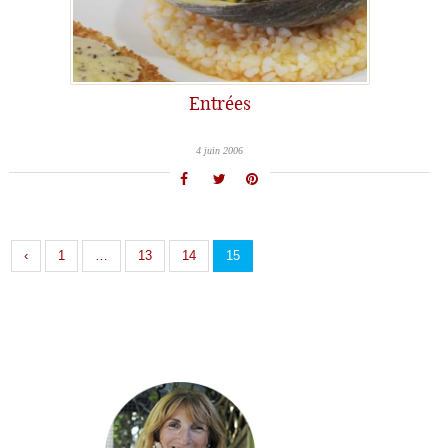
Entrées
4 juin 2006
‹
1
…
13
14
15