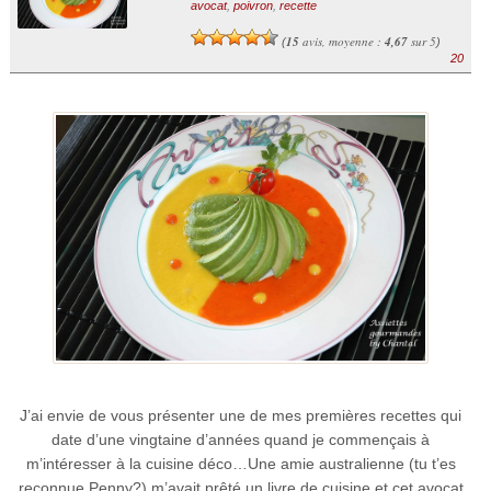
avocat
,
poivron
,
recette
15
avis, moyenne :
4,67
sur 5
(
)
20
J’ai envie de vous présenter une de mes premières recettes qui
date d’une vingtaine d’années quand je commençais à
m’intéresser à la cuisine déco…Une amie australienne (tu t’es
reconnue Penny?) m’avait prêté un livre de cuisine et cet avocat