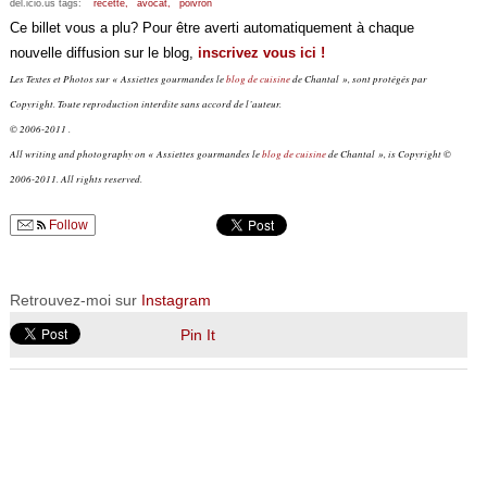
del.icio.us tags:
recette,
avocat,
poivron
Ce billet vous a plu? Pour être averti automatiquement à chaque
nouvelle diffusion sur le blog,
inscrivez vous ici !
Les Textes et Photos sur « Assiettes gourmandes le
blog de cuisine
de Chantal », sont protégés par
Copyright. Toute reproduction interdite sans accord de l’auteur.
© 2006-2011 .
All writing and photography on « Assiettes gourmandes le
blog de cuisine
de Chantal », is Copyright ©
2006-2011. All rights reserved.
Follow
Retrouvez-moi sur
Instagram
Pin It