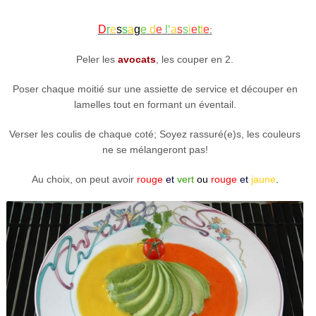
D
r
e
s
s
a
g
e
d
e
l
‘
a
s
s
i
e
t
t
e
:
Peler les
avocats
, les couper en 2.
Poser chaque moitié sur une assiette de service et découper en
lamelles tout en formant un éventail.
Verser les coulis de chaque coté; Soyez rassuré(e)s, les couleurs
ne se mélangeront pas!
Au choix, on peut avoir
rouge
et
vert
ou
rouge
et
jaune
.