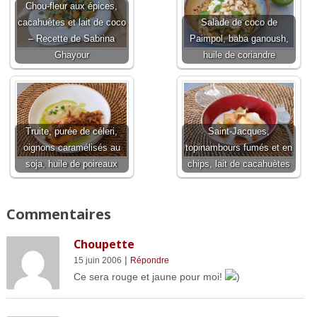
Chou-fleur aux épices,
cacahuètes et lait de coco
Salade de coco de
– Recette de Sabrina
Paimpol, baba ganoush,
Ghayour
huile de coriandre
Truite, purée de céleri,
Saint-Jacques,
oignons caramélisés au
topinambours fumés et en
soja, huile de poireaux
chips, lait de cacahuètes
Commentaires
Choupette
|
15 juin 2006
Répondre
Ce sera rouge et jaune pour moi!
)