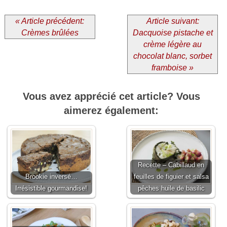
« Article précédent:
Article suivant:
Crèmes brûlées
Dacquoise pistache et
crème légère au
chocolat blanc, sorbet
framboise »
Vous avez apprécié cet article? Vous
aimerez également:
Recette – Cabillaud en
Brookie inversé…
feuilles de figuier et salsa
Irrésistible gourmandise!
pêches huile de basilic