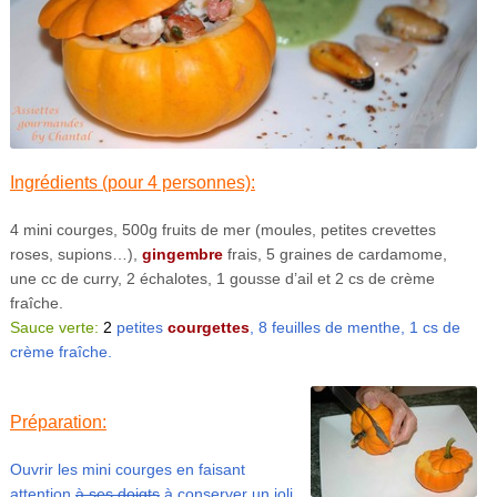
Ingrédients (pour 4 personnes):
4 mini courges, 500g fruits de mer (moules, petites crevettes
roses, supions…),
gingembre
frais, 5 graines de cardamome,
une cc de curry, 2 échalotes, 1 gousse d’ail et 2 cs de crème
fraîche.
Sauce verte:
2
petites
courgettes
, 8 feuilles de menthe, 1 cs de
crème fraîche.
Préparation:
Ouvrir les mini courges en faisant
attention
à ses doigts
à conserver un joli