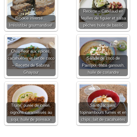
Recette – Cabillaud en
Brookie inversé…
feuilles de figuier et salsa
Irrésistible gourmandise!
pêches huile de basilic
Chou-fleur aux épices,
cacahuètes et lait de coco
Salade de coco de
– Recette de Sabrina
Paimpol, baba ganoush,
Ghayour
huile de coriandre
Truite, purée de céleri,
Saint-Jacques,
oignons caramélisés au
topinambours fumés et en
soja, huile de poireaux
chips, lait de cacahuètes