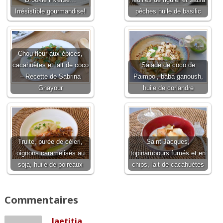
Irrésistible gourmandise!
pêches huile de basilic
Chou-fleur aux épices,
cacahuètes et lait de coco
Salade de coco de
– Recette de Sabrina
Paimpol, baba ganoush,
Ghayour
huile de coriandre
Truite, purée de céleri,
Saint-Jacques,
oignons caramélisés au
topinambours fumés et en
soja, huile de poireaux
chips, lait de cacahuètes
Commentaires
laetitia