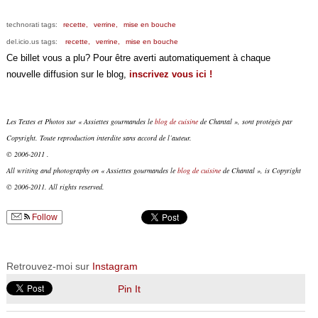
technorati tags:
recette,
verrine,
mise en bouche
del.icio.us tags:
recette,
verrine,
mise en bouche
Ce billet vous a plu? Pour être averti automatiquement à chaque
nouvelle diffusion sur le blog,
inscrivez vous ici !
Les Textes et Photos sur « Assiettes gourmandes le
blog de cuisine
de Chantal », sont protégés par
Copyright. Toute reproduction interdite sans accord de l’auteur.
© 2006-2011 .
All writing and photography on « Assiettes gourmandes le
blog de cuisine
de Chantal », is Copyright
© 2006-2011. All rights reserved.
Follow
Retrouvez-moi sur
Instagram
Pin It