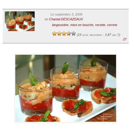
Le septembre 3, 2006
de
Chantal DESCAZEAUX
langoustine
,
mise en bouche
,
recette
,
verrine
15
avis, moyenne :
3,87
sur 5
(
)
27