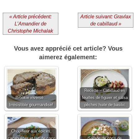
« Article précédent:
Article suivant: Gravlax
L’Amandier de
de cabillaud »
Christophe Michalak
Vous avez apprécié cet article? Vous
aimerez également:
Recette – Cabillaud en
Brookie inversé…
feuilles de figuier et salsa
Irrésistible gourmandise!
pêches huile de basilic
Chou-fleur aux épices,
cacahuètes et lait de coco
Salade de coco de