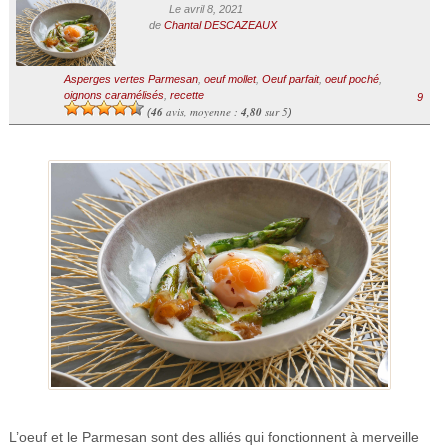
Le avril 8, 2021
de
Chantal DESCAZEAUX
Asperges vertes Parmesan
,
oeuf mollet
,
Oeuf parfait
,
oeuf poché
,
oignons caramélisés
,
recette
9
46
avis, moyenne :
4,80
sur 5
(
)
L’oeuf et le Parmesan sont des alliés qui fonctionnent à merveille