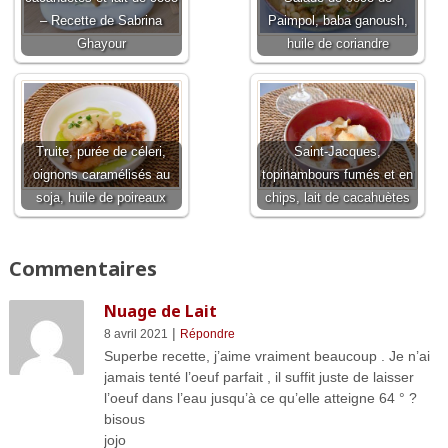
– Recette de Sabrina
Paimpol, baba ganoush,
Ghayour
huile de coriandre
Truite, purée de céleri,
Saint-Jacques,
oignons caramélisés au
topinambours fumés et en
soja, huile de poireaux
chips, lait de cacahuètes
Commentaires
Nuage de Lait
|
8 avril 2021
Répondre
Superbe recette, j’aime vraiment beaucoup . Je n’ai
jamais tenté l’oeuf parfait , il suffit juste de laisser
l’oeuf dans l’eau jusqu’à ce qu’elle atteigne 64 ° ?
bisous
jojo