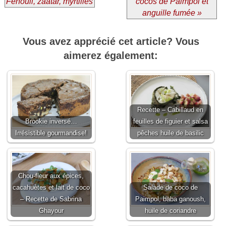
Fenouil, zaatar, myrtilles
cocos de Paimpol et
anguille fumée »
Vous avez apprécié cet article? Vous
aimerez également:
Recette – Cabillaud en
Brookie inversé…
feuilles de figuier et salsa
Irrésistible gourmandise!
pêches huile de basilic
Chou-fleur aux épices,
cacahuètes et lait de coco
Salade de coco de
– Recette de Sabrina
Paimpol, baba ganoush,
Ghayour
huile de coriandre