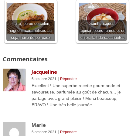
Truite, purée de céleri,
Saint-Jacques,
oignons caramélisés au
topinambours fumés et en
soja, huile de poireaux
chips, lait de cacahuètes
Commentaires
Jacqueline
|
6 octobre 2021
Répondre
Excellent ! Une superbe recette gourmande et
savoureuse, parfumée au goût de chacun… je
partage avec grand plaisir ! Merci beaucoup,
BRAVO ! Une très belle journée
Marie
|
6 octobre 2021
Répondre