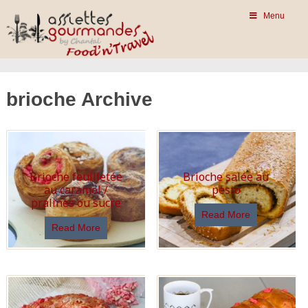
Menu
brioche Archive
Brioche feuilletée
Brioche salée au
au caramel /
pesto
pralines ou sucre
Read More
Read More