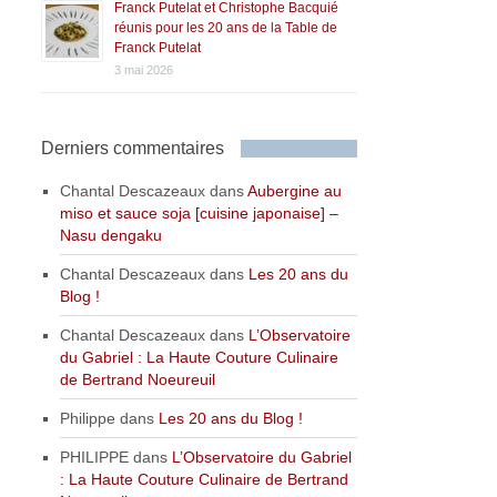
Franck Putelat et Christophe Bacquié
réunis pour les 20 ans de la Table de
Franck Putelat
3 mai 2026
Derniers commentaires
Chantal Descazeaux
dans
Aubergine au
miso et sauce soja [cuisine japonaise] –
Nasu dengaku
Chantal Descazeaux
dans
Les 20 ans du
Blog !
Chantal Descazeaux
dans
L’Observatoire
du Gabriel : La Haute Couture Culinaire
de Bertrand Noeureuil
Philippe
dans
Les 20 ans du Blog !
PHILIPPE
dans
L’Observatoire du Gabriel
: La Haute Couture Culinaire de Bertrand