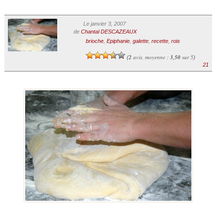
Le janvier 3, 2007
de
Chantal DESCAZEAUX
brioche
,
Epiphanie
,
galette
,
recette
,
rois
2
avis, moyenne :
3,50
sur 5
(
)
21