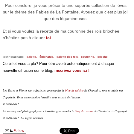
Pour conclure, je vous présente une superbe collection de fèves
sur le thème des Fables de La Fontaine. Avouez que c’est plus joli
que des légumineuses!
Et si vous voulez la recette de ma couronne des rois briochée,
n’hésitez pas à cliquer
ici
.
technorati tags:
galette,
épiphanie,
galette des rois,
couronne,
brioche
Ce billet vous a plu? Pour être averti automatiquement à chaque
nouvelle diffusion sur le blog,
inscrivez vous ici !
Les Textes et Photos sur « Assiettes gourmandes le
blog de cuisine
de Chantal », sont protégés par
Copyright. Toute reproduction interdite sans accord de l’auteur.
© 2006-2011 .
All writing and photography on « Assiettes gourmandes le
blog de cuisine
de Chantal », is Copyright
© 2006-2011. All rights reserved.
Follow