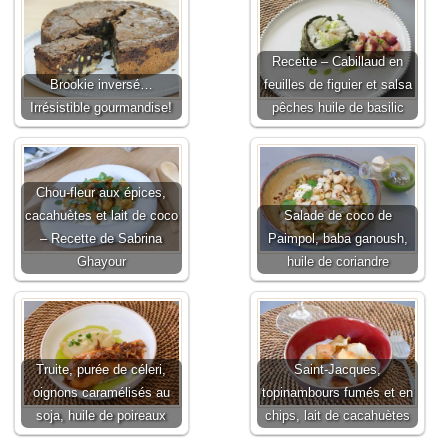
Recette – Cabillaud en
Brookie inversé…
feuilles de figuier et salsa
Irrésistible gourmandise!
pêches huile de basilic
Chou-fleur aux épices,
cacahuètes et lait de coco
Salade de coco de
– Recette de Sabrina
Paimpol, baba ganoush,
Ghayour
huile de coriandre
Truite, purée de céleri,
Saint-Jacques,
oignons caramélisés au
topinambours fumés et en
soja, huile de poireaux
chips, lait de cacahuètes