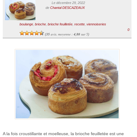
Le décembre 29, 2022
de
Chantal DESCAZEAUX
boulange
,
brioche
,
brioche feuilletée
,
recette
,
viennoiseries
0
35
avis, moyenne :
4,80
sur 5
(
)
A la fois croustillante et moelleuse, la brioche feuilletée est une