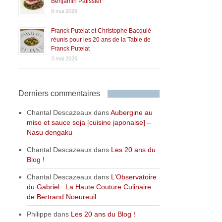
Benjamin Patissier
8 mai 2026
Franck Putelat et Christophe Bacquié
réunis pour les 20 ans de la Table de
Franck Putelat
3 mai 2026
Derniers commentaires
Chantal Descazeaux
dans
Aubergine au
miso et sauce soja [cuisine japonaise] –
Nasu dengaku
Chantal Descazeaux
dans
Les 20 ans du
Blog !
Chantal Descazeaux
dans
L’Observatoire
du Gabriel : La Haute Couture Culinaire
de Bertrand Noeureuil
Philippe
dans
Les 20 ans du Blog !