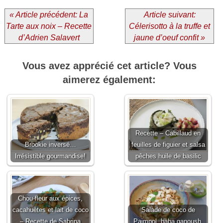
« Article précédent: La
Article suivant:
Tarte aux noix – Recette
Célerisotto à la truffe et
d’Adrien Salavert
jaune d’oeuf confit »
Vous avez apprécié cet article? Vous
aimerez également:
Recette – Cabillaud en
Brookie inversé…
feuilles de figuier et salsa
Irrésistible gourmandise!
pêches huile de basilic
Chou-fleur aux épices,
cacahuètes et lait de coco
Salade de coco de
– Recette de Sabrina
Paimpol, baba ganoush,