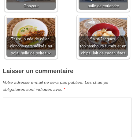
Ghayour
huile de coriandre
Truite, purée de céleri,
Saint-Jacques,
oignons caramélisés au
topinambours fumés et en
soja, huile de poireaux
chips, lait de cacahuètes
Laisser un commentaire
Votre adresse e-mail ne sera pas publiée.
Les champs
obligatoires sont indiqués avec
*