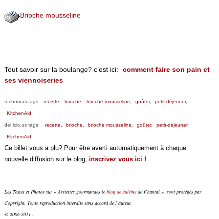
Brioche mousseline
Tout savoir sur la boulange? c’est ici:
comment faire son pain et
ses viennoiseries
technorati tags:
recette,
brioche,
brioche mousseline,
goûter,
petit-déjeuner,
KitchenAid
del.icio.us tags:
recette,
brioche,
brioche mousseline,
goûter,
petit-déjeuner,
KitchenAid
Ce billet vous a plu? Pour être averti automatiquement à chaque
nouvelle diffusion sur le blog,
inscrivez vous ici !
Les Textes et Photos sur « Assiettes gourmandes le
blog de cuisine
de Chantal », sont protégés par
Copyright. Toute reproduction interdite sans accord de l’auteur.
© 2006-2011 .