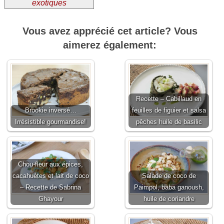
exotiques
Vous avez apprécié cet article? Vous
aimerez également:
Recette – Cabillaud en
Brookie inversé…
feuilles de figuier et salsa
Irrésistible gourmandise!
pêches huile de basilic
Chou-fleur aux épices,
cacahuètes et lait de coco
Salade de coco de
– Recette de Sabrina
Paimpol, baba ganoush,
Ghayour
huile de coriandre