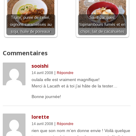
Truite, purée de céleri,
Saint-Jacques,
oignons caramélisés au
topinambours fumés et en
soja, huile de poireaux
chips, lait de cacahuètes
Commentaires
sooishi
|
14 avril 2008
Répondre
oulala elle est vraiment magnifique!
Merci à Lacath et à toi j’ai hâte de la tester…
Bonne journée!
lorette
|
14 avril 2008
Répondre
rien que son nom m’en donne envie ! Voilà quelque