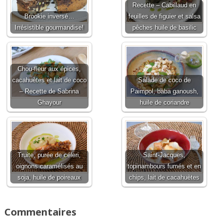
Recette – Cabillaud en
Brookie inversé…
feuilles de figuier et salsa
Irrésistible gourmandise!
pêches huile de basilic
Chou-fleur aux épices,
cacahuètes et lait de coco
Salade de coco de
– Recette de Sabrina
Paimpol, baba ganoush,
Ghayour
huile de coriandre
Truite, purée de céleri,
Saint-Jacques,
oignons caramélisés au
topinambours fumés et en
soja, huile de poireaux
chips, lait de cacahuètes
Commentaires