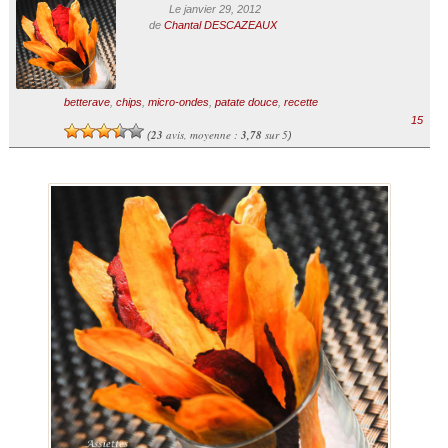
Le janvier 29, 2012
de
Chantal DESCAZEAUX
betterave
,
chips
,
micro-ondes
,
patate douce
,
recette
15
23
avis, moyenne :
3,78
sur 5
(
)