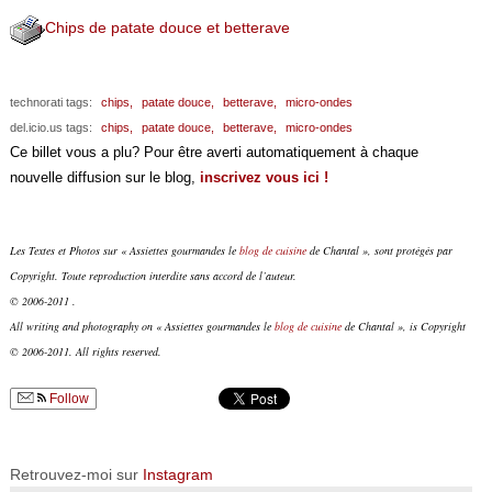
Chips de patate douce et betterave
technorati tags:
chips,
patate douce,
betterave,
micro-ondes
del.icio.us tags:
chips,
patate douce,
betterave,
micro-ondes
Ce billet vous a plu? Pour être averti automatiquement à chaque
nouvelle diffusion sur le blog,
inscrivez vous ici !
Les Textes et Photos sur « Assiettes gourmandes le
blog de cuisine
de Chantal », sont protégés par
Copyright. Toute reproduction interdite sans accord de l’auteur.
© 2006-2011 .
All writing and photography on « Assiettes gourmandes le
blog de cuisine
de Chantal », is Copyright
© 2006-2011. All rights reserved.
Follow
Retrouvez-moi sur
Instagram