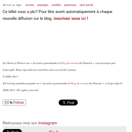
del.icio.us tags:
recette,
asperges,
morilles,
parmesan,
oeuf poché
Ce billet vous a plu? Pour être averti automatiquement à chaque
nouvelle diffusion sur le blog,
inscrivez vous ici !
Les Textes et Photos sur « Assiettes gourmandes le
blog de cuisine
de Chantal », sont protégés par
Copyright. Toute reproduction interdite sans accord de l’auteur.
© 2006-2011 .
All writing and photography on « Assiettes gourmandes le
blog de cuisine
de Chantal », is Copyright ©
2006-2011. All rights reserved.
Follow
Retrouvez-moi sur
Instagram