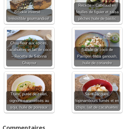
Recette – Cabillaud en
Brookie inversé…
feuilles de figuier et salsa
Irrésistible gourmandise!
pêches huile de basilic
Chou-fleur aux épices,
cacahuètes et lait de coco
Salade de coco de
– Recette de Sabrina
Paimpol, baba ganoush,
Ghayour
huile de coriandre
Truite, purée de céleri,
Saint-Jacques,
oignons caramélisés au
topinambours fumés et en
soja, huile de poireaux
chips, lait de cacahuètes
Commentaires