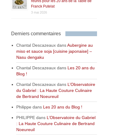
réunis pour les 20 ans de la Table de
Franck Putelat
3 mai 2026
Derniers commentaires
Chantal Descazeaux
dans
Aubergine au
miso et sauce soja [cuisine japonaise] –
Nasu dengaku
Chantal Descazeaux
dans
Les 20 ans du
Blog !
Chantal Descazeaux
dans
L’Observatoire
du Gabriel : La Haute Couture Culinaire
de Bertrand Noeureuil
Philippe
dans
Les 20 ans du Blog !
PHILIPPE
dans
L’Observatoire du Gabriel
: La Haute Couture Culinaire de Bertrand
Noeureuil