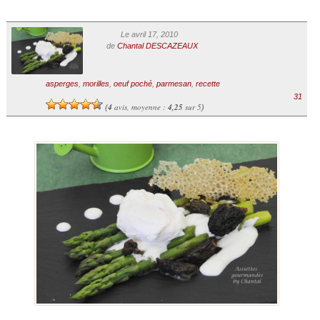
Le avril 17, 2010
de
Chantal DESCAZEAUX
asperges
,
morilles
,
oeuf poché
,
parmesan
,
recette
31
4
avis, moyenne :
4,25
sur 5
(
)