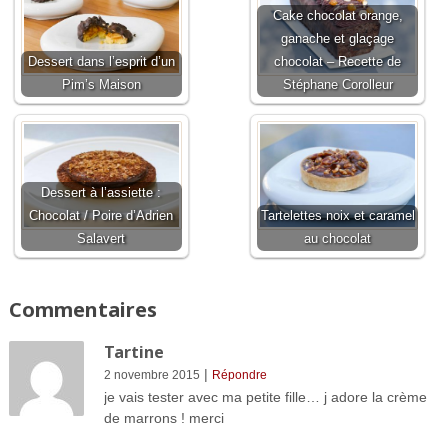
Cake chocolat orange,
ganache et glaçage
Dessert dans l’esprit d’un
chocolat – Recette de
Pim’s Maison
Stéphane Corolleur
Dessert à l’assiette :
Chocolat / Poire d’Adrien
Tartelettes noix et caramel
Salavert
au chocolat
Commentaires
Tartine
|
2 novembre 2015
Répondre
je vais tester avec ma petite fille… j adore la crème
de marrons ! merci