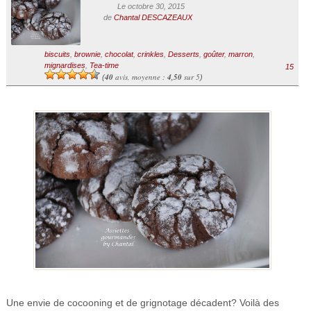
Le octobre 30, 2015
de
Chantal DESCAZEAUX
biscuits
,
brownie
,
chocolat
,
crinkles
,
Desserts
,
goûter
,
marron
,
mignardises
,
Tea-time
15
40
avis, moyenne :
4,50
sur 5
(
)
Une envie de cocooning et de grignotage décadent? Voilà des