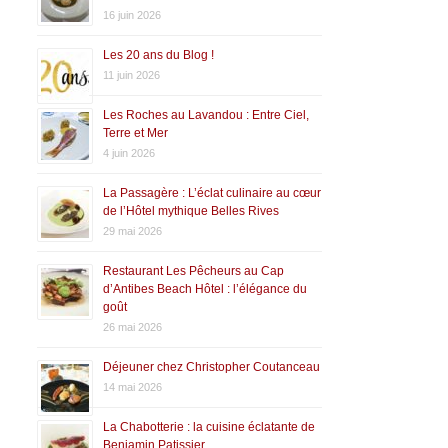
16 juin 2026
Les 20 ans du Blog !
11 juin 2026
Les Roches au Lavandou : Entre Ciel,
Terre et Mer
4 juin 2026
La Passagère : L’éclat culinaire au cœur
de l’Hôtel mythique Belles Rives
29 mai 2026
Restaurant Les Pêcheurs au Cap
d’Antibes Beach Hôtel : l’élégance du
goût
26 mai 2026
Déjeuner chez Christopher Coutanceau
14 mai 2026
La Chabotterie : la cuisine éclatante de
Benjamin Patissier