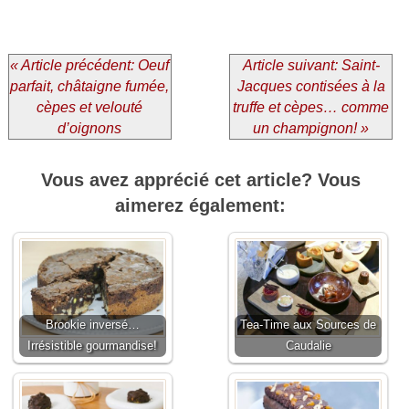
« Article précédent: Oeuf
Article suivant: Saint-
parfait, châtaigne fumée,
Jacques contisées à la
cèpes et velouté
truffe et cèpes… comme
d’oignons
un champignon! »
Vous avez apprécié cet article? Vous
aimerez également:
Brookie inversé…
Tea-Time aux Sources de
Irrésistible gourmandise!
Caudalie