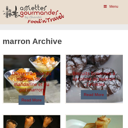
Menu
marron Archive
Dessert autour du
Biscuits Brownies à
marron, de la
la crème de marron
mandarine et du
– Crinkles
potimarron
Read More
Read More