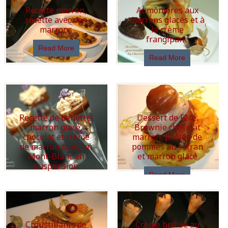
Recette marron,
Aumônières aux
recette avec des
marrons glacés et à
marrons
la crème
frangipane
Read More
Read More
Recette de Lenôtre:
Dessert de Fête:
marron glacé,
Brownie chocolat
chocolat et crème
marron, poêlée de
de marron dans un
pommes au safran
Mont-Blanc en
et marron glacé
suspension
Read More
Read More
Croustillants de
Crème brûlée au