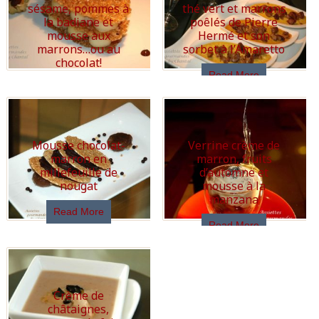
sésame, pommes à
thé vert et marrons
la badiane et
poêlés de Pierre
mousse aux
Hermé et son
marrons…ou au
sorbet à l’Amaretto
chocolat!
Read More
Read More
Mousse chocolat-
Verrine crème de
marron en
marron, fruits
millefeuille de
d’automne et
nougat
mousse à la
manzana
Read More
Read More
Crème de
châtaignes,