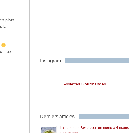
es plats
c la
r
te… et
Instagram
Assiettes Gourmandes
Derniers articles
La Table de Pavie pour un menu à 4 mains
d’exception