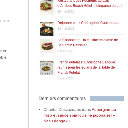
Restaurant Les Pêcheurs au Cap
d’Antibes Beach Hôtel : l’élégance du goût
26 mai 2026
 mixer
Déjeuner chez Christopher Coutanceau
14 mai 2026
La Chabotterie : la cuisine éclatante de
Benjamin Patissier
r et
8 mai 2026
mble
Franck Putelat et Christophe Bacquié
réunis pour les 20 ans de la Table de
Franck Putelat
3 mai 2026
Derniers commentaires
Chantal Descazeaux
dans
Aubergine au
miso et sauce soja [cuisine japonaise] –
Nasu dengaku