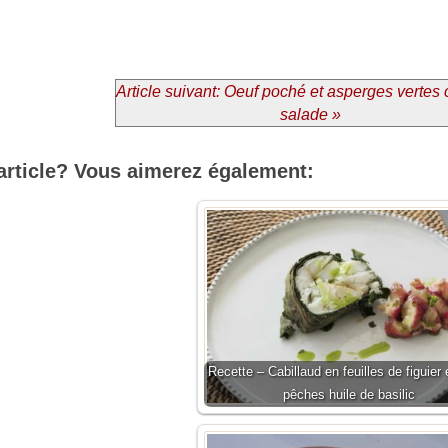
Article suivant: Oeuf poché et asperges vertes
salade »
article? Vous aimerez également:
Recette – Cabillaud en feuilles de figuier 
pêches huile de basilic