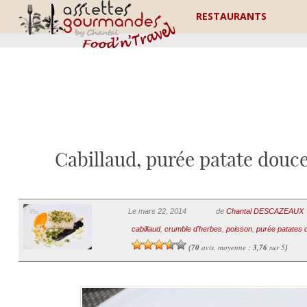
RESTAURANTS
Cabillaud, purée patate douce
Le mars 22, 2014
de
Chantal DESCAZEAUX
cabillaud
,
crumble d'herbes
,
poisson
,
purée patates 
70
avis, moyenne :
3,76
sur 5
(
)