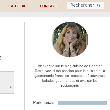
L’AUTEUR
CONTACT
Nom
*
rénom
Nom
e
Adresse de contact
*
Bienvenue sur le blog cuisine de Chantal!
Retrouvez ici ma passion pour la cuisine et la
gastronomie française: recettes, découvertes,
Commentaire ou message
*
balades gourmandes et avis sur les
restaurants
11
Partenariats