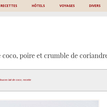
RECETTES
HÔTELS
VOYAGES
DIVERS
P
 coco, poire et crumble de coriandr
douces lait de coco
,
recette