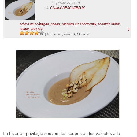
Le janvier 27, 2014
de
Chantal DESCAZEAUX
crème de châtaigne
,
poires
,
recettes au Thermomix
,
recettes faciles
,
soupe
,
veloutés
6
31
avis, moyenne :
4,13
sur 5
(
)
En hiver on privilégie souvent les soupes ou les veloutés à la