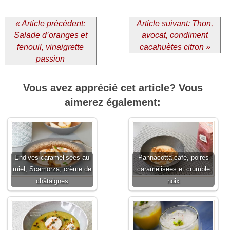
« Article précédent:
Article suivant: Thon,
Salade d’oranges et
avocat, condiment
fenouil, vinaigrette
cacahuètes citron »
passion
Vous avez apprécié cet article? Vous
aimerez également:
Endives caramélisées au
Pannacotta café, poires
miel, Scamorza, crème de
caramélisées et crumble
châtaignes
noix