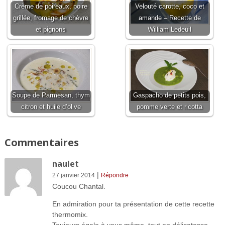
Crème de poireaux, poire
Velouté carotte, coco et
grillée, fromage de chèvre
amande – Recette de
et pignons
William Ledeuil
Soupe de Parmesan, thym
Gaspacho de petits pois,
citron et huile d’olive
pomme verte et ricotta
Commentaires
naulet
|
27 janvier 2014
Répondre
Coucou Chantal.
En admiration pour ta présentation de cette recette
thermomix.
Toujours égale à vous même, tout en délicatesse,