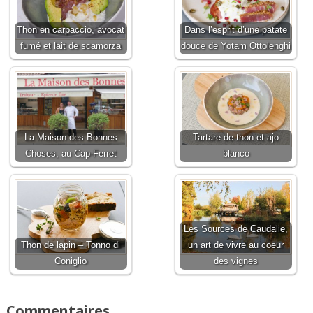
Thon en carpaccio, avocat
Dans l’esprit d’une patate
fumé et lait de scamorza
douce de Yotam Ottolenghi
La Maison des Bonnes
Tartare de thon et ajo
Choses, au Cap-Ferret
blanco
Les Sources de Caudalie,
Thon de lapin – Tonno di
un art de vivre au coeur
Coniglio
des vignes
Commentaires