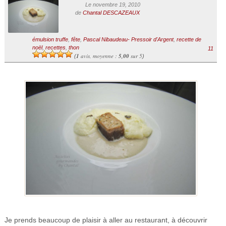
Le novembre 19, 2010
de
Chantal DESCAZEAUX
émulsion truffe
,
fête
,
Pascal Nibaudeau- Pressoir d'Argent
,
recette de
noël
,
recettes
,
thon
11
1
avis, moyenne :
5,00
sur 5
(
)
Je prends beaucoup de plaisir à aller au restaurant, à découvrir