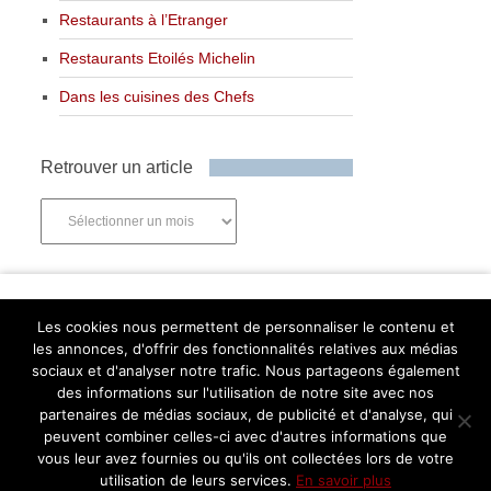
Restaurants à l’Etranger
Restaurants Etoilés Michelin
Dans les cuisines des Chefs
Retrouver un article
Retrouver
un
article
Newsletter
Les cookies nous permettent de personnaliser le contenu et
les annonces, d'offrir des fonctionnalités relatives aux médias
sociaux et d'analyser notre trafic. Nous partageons également
des informations sur l'utilisation de notre site avec nos
partenaires de médias sociaux, de publicité et d'analyse, qui
Abonnez-vous
peuvent combiner celles-ci avec d'autres informations que
Facebook
Twitter
Instagram
Pinterest
vous leur avez fournies ou qu'ils ont collectées lors de votre
utilisation de leurs services.
En savoir plus