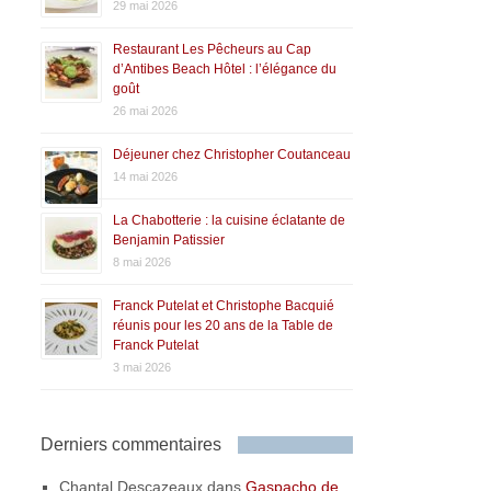
29 mai 2026
Restaurant Les Pêcheurs au Cap
d’Antibes Beach Hôtel : l’élégance du
goût
26 mai 2026
Déjeuner chez Christopher Coutanceau
14 mai 2026
La Chabotterie : la cuisine éclatante de
Benjamin Patissier
8 mai 2026
Franck Putelat et Christophe Bacquié
réunis pour les 20 ans de la Table de
Franck Putelat
3 mai 2026
Derniers commentaires
Chantal Descazeaux
dans
Gaspacho de