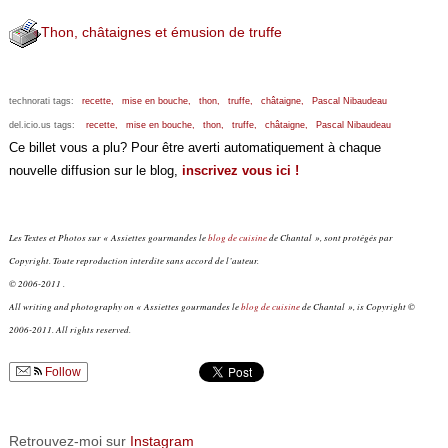
Thon, châtaignes et émusion de truffe
technorati tags:
recette,
mise en bouche,
thon,
truffe,
châtaigne,
Pascal Nibaudeau
del.icio.us tags:
recette,
mise en bouche,
thon,
truffe,
châtaigne,
Pascal Nibaudeau
Ce billet vous a plu? Pour être averti automatiquement à chaque
nouvelle diffusion sur le blog,
inscrivez vous ici !
Les Textes et Photos sur « Assiettes gourmandes le
blog de cuisine
de Chantal », sont protégés par
Copyright. Toute reproduction interdite sans accord de l’auteur.
© 2006-2011 .
All writing and photography on « Assiettes gourmandes le
blog de cuisine
de Chantal », is Copyright ©
2006-2011. All rights reserved.
Follow
Retrouvez-moi sur
Instagram