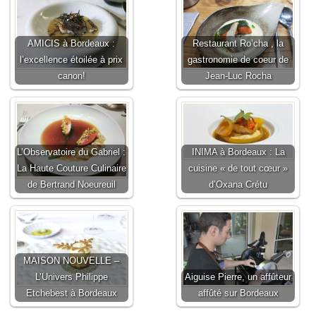
AMICIS à Bordeaux :
Restaurant Ro’cha , la
l’excellence étoilée à prix
gastronomie de coeur de
canon!
Jean-Luc Rocha
L’Observatoire du Gabriel :
INIMA à Bordeaux : La
La Haute Couture Culinaire
cuisine « de tout cœur »
de Bertrand Noeureuil
d’Oxana Crétu
MAISON NOUVELLE –
L’Univers Philippe
Aiguise Pierre, un affûteur
Etchebest à Bordeaux
affûté sur Bordeaux