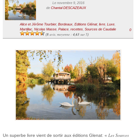
Le novembre 9, 2016
de
Chantal DESCAZEAUX
Alice et Jérôme Tourbier
,
Bordeaux
,
Editions Glénat
,
livre
,
Luxe
,
Martillac
,
Nicolas Masse
,
Palace
,
recettes
,
Sources de Caudalie
0
8
avis, moyenne :
4,63
sur 5
(
)
Les Sources
Un superbe livre vient de sortir aux éditions Glenat: «