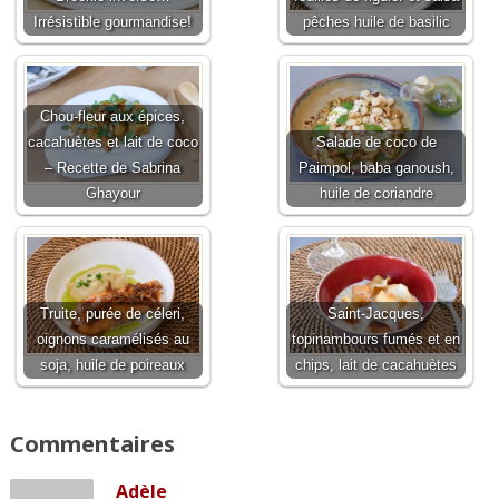
Irrésistible gourmandise!
pêches huile de basilic
Chou-fleur aux épices,
cacahuètes et lait de coco
Salade de coco de
– Recette de Sabrina
Paimpol, baba ganoush,
Ghayour
huile de coriandre
Truite, purée de céleri,
Saint-Jacques,
oignons caramélisés au
topinambours fumés et en
soja, huile de poireaux
chips, lait de cacahuètes
Commentaires
Adèle