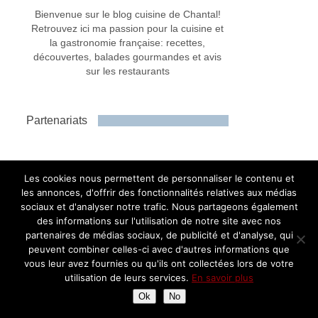
Bienvenue sur le blog cuisine de Chantal!
Retrouvez ici ma passion pour la cuisine et
la gastronomie française: recettes,
découvertes, balades gourmandes et avis
sur les restaurants
Partenariats
Les cookies nous permettent de personnaliser le contenu et
les annonces, d'offrir des fonctionnalités relatives aux médias
sociaux et d'analyser notre trafic. Nous partageons également
des informations sur l'utilisation de notre site avec nos
partenaires de médias sociaux, de publicité et d'analyse, qui
peuvent combiner celles-ci avec d'autres informations que
vous leur avez fournies ou qu'ils ont collectées lors de votre
utilisation de leurs services.
En savoir plus
Ok
No