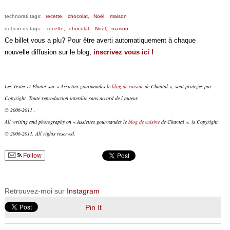
technorati tags:
recette,
chocolat,
Noël,
maison
del.icio.us tags:
recette,
chocolat,
Noël,
maison
Ce billet vous a plu? Pour être averti automatiquement à chaque
nouvelle diffusion sur le blog,
inscrivez vous ici !
Les Textes et Photos sur « Assiettes gourmandes le
blog de cuisine
de Chantal », sont protégés par
Copyright. Toute reproduction interdite sans accord de l’auteur.
© 2006-2011 .
All writing and photography on « Assiettes gourmandes le
blog de cuisine
de Chantal », is Copyright
© 2006-2011. All rights reserved.
Follow
Retrouvez-moi sur
Instagram
Pin It