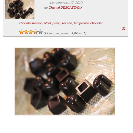
Le novembre 17, 2010
de
Chantal DESCAZEAUX
chocolat maison
,
Noël
,
pralin
,
recette
,
tempérage chocolat
31
19
avis, moyenne :
3,84
sur 5
(
)