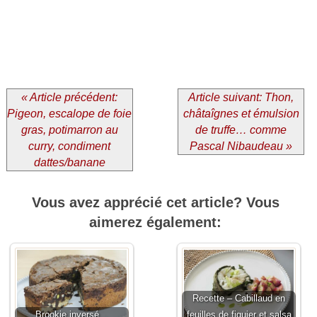
« Article précédent:
Article suivant: Thon,
Pigeon, escalope de foie
châtaîgnes et émulsion
gras, potimarron au
de truffe… comme
curry, condiment
Pascal Nibaudeau »
dattes/banane
Vous avez apprécié cet article? Vous
aimerez également:
Recette – Cabillaud en
Brookie inversé…
feuilles de figuier et salsa