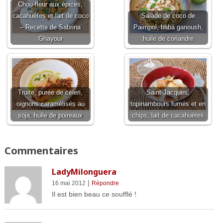
Chou-fleur aux épices,
cacahuètes et lait de coco
Salade de coco de
– Recette de Sabrina
Paimpol, baba ganoush,
Ghayour
huile de coriandre
Truite, purée de céleri,
Saint-Jacques,
oignons caramélisés au
topinambours fumés et en
soja, huile de poireaux
chips, lait de cacahuètes
Commentaires
LadyMilonguera
|
16 mai 2012
Répondre
Il est bien beau ce soufflé !