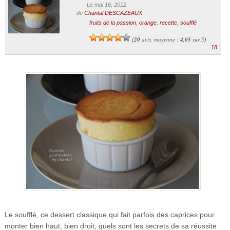
Le mai 16, 2012
de
Chantal DESCAZEAUX
fruits de la passion
,
orange
,
recette
,
soufflé
20
avis, moyenne :
4,05
sur 5
(
)
18
Le soufflé, ce dessert classique qui fait parfois des caprices pour
monter bien haut, bien droit, quels sont les secrets de sa réussite