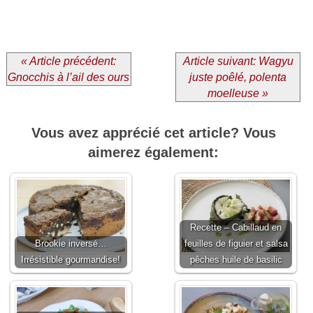
« Article précédent:
Article suivant: Wagyu
Gnocchis à l’ail des ours
juste poêlé, polenta
moelleuse »
Vous avez apprécié cet article? Vous
aimerez également:
Recette – Cabillaud en
Brookie inversé…
feuilles de figuier et salsa
Irrésistible gourmandise!
pêches huile de basilic