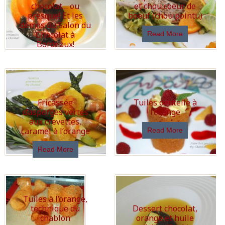
chocolat… ou
et chou coeur de
presque! Et les
boeuf (chou pointu)
démos du Salon du
Chocolat à
Read More
Bordeaux!
Read More
Fricassée
Tuiles dentelle à
d’asperges vertes
l’orange
aux crevettes,
caramel à l’orange
Read More
Read More
Tuiles à l’orange,
technique du
Dessert chocolat,
chablon
orange et huile