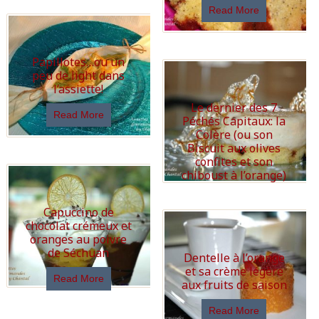
Read More
Papillotes…ou un
peu de light dans
l’assiette!
Le dernier des 7
Read More
Péchés Capitaux: la
Colère (ou son
Biscuit aux olives
confites et son
chiboust à l’orange)
Read More
Capuccino de
chocolat crémeux et
oranges au poivre
de Séchuan
Dentelle à l’orange
et sa crème légère
Read More
aux fruits de saison
Read More