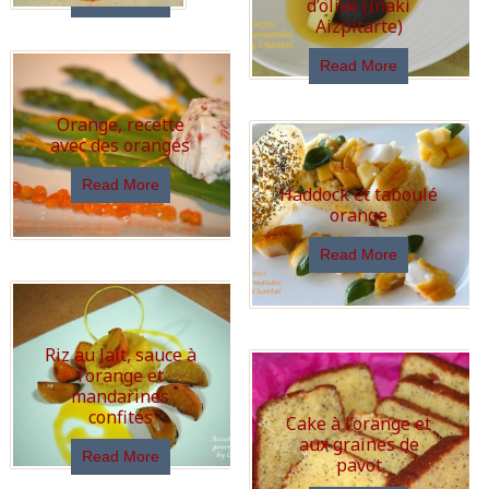
d’olive (Inaki
Aizpitarte)
Read More
Read More
Orange, recette
avec des oranges
Read More
Haddock et taboulé
orange
Read More
Riz au lait, sauce à
l’orange et
mandarines
confites
Cake à l’orange et
aux graines de
Read More
pavot