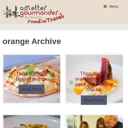
Menu
orange Archive
Tarte rustique
Thon mariné
fenouil orange
orange/fenouil et
pané à la menthe
fraîche
Read More
Read More