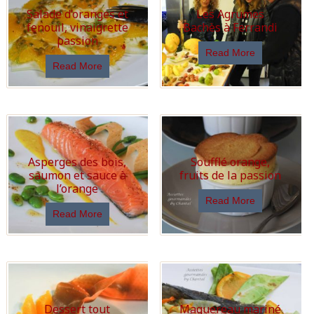
Salade d’oranges et
Les Agrumes
fenouil, vinaigrette
Bachès à Ferrandi
passion
Read More
Read More
Asperges des bois,
Soufflé orange,
saumon et sauce à
fruits de la passion
l’orange
Read More
Read More
Dessert tout
Maquereau mariné