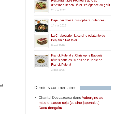
Restaurant Les Pêcheurs au Cap
d’Antibes Beach Hôtel : l’élégance du goût
26 mai 2026
Déjeuner chez Christopher Coutanceau
14 mai 2026
La Chabotterie : la cuisine éclatante de
Benjamin Patissier
8 mai 2026
Franck Putelat et Christophe Bacquié
réunis pour les 20 ans de la Table de
Franck Putelat
3 mai 2026
nt
Derniers commentaires
Chantal Descazeaux
dans
Aubergine au
miso et sauce soja [cuisine japonaise] –
Nasu dengaku