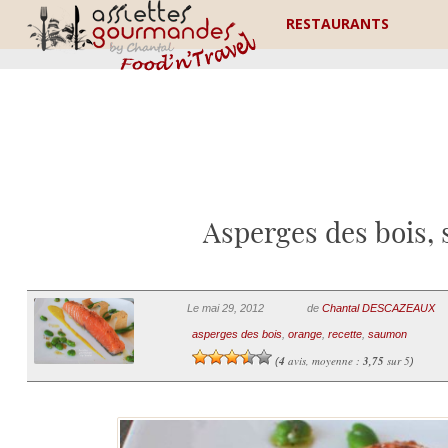
RESTAURANTS
Asperges des bois, 
Le mai 29, 2012
de
Chantal DESCAZEAUX
asperges des bois
,
orange
,
recette
,
saumon
4
avis, moyenne :
3,75
sur 5
(
)