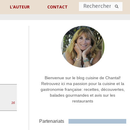
L’AUTEUR
CONTACT
Nom
*
rénom
Nom
Adresse de contact
*
Bienvenue sur le blog cuisine de Chantal!
Retrouvez ici ma passion pour la cuisine et la
gastronomie française: recettes, découvertes,
Commentaire ou message
*
balades gourmandes et avis sur les
restaurants
16
Partenariats