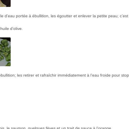
d’eau portée à ébullition, les égoutter et enlever la petite peau; c’est
uile d’olive.
llition; les retirer et rafraîchir immédiatement à l’eau froide pour stop
ois, le saumon, quelques fèves et un trait de sauce à l’orange.