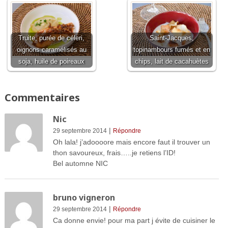
Truite, purée de céleri,
Saint-Jacques,
oignons caramélisés au
topinambours fumés et en
soja, huile de poireaux
chips, lait de cacahuètes
Commentaires
Nic
|
29 septembre 2014
Répondre
Oh lala! j’adoooore mais encore faut il trouver un
thon savoureux, frais…..je retiens l’ID!
Bel automne NIC
bruno vigneron
|
29 septembre 2014
Répondre
Ca donne envie! pour ma part j évite de cuisiner le