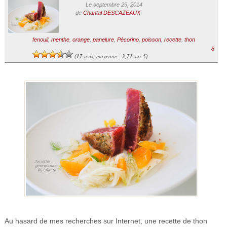
Le septembre 29, 2014
de
Chantal DESCAZEAUX
fenouil
,
menthe
,
orange
,
panelure
,
Pécorino
,
poisson
,
recette
,
thon
8
17
avis, moyenne :
3,71
sur 5
(
)
Au hasard de mes recherches sur Internet, une recette de thon