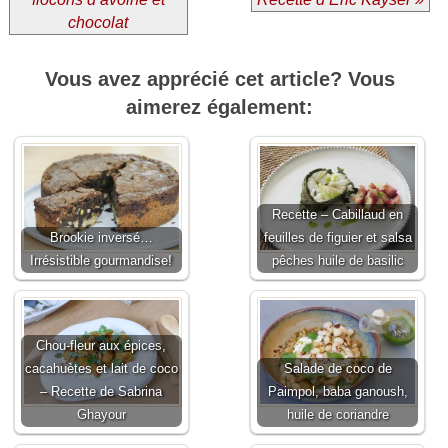
chocolat
Vous avez apprécié cet article? Vous
aimerez également:
Recette – Cabillaud en
Brookie inversé…
feuilles de figuier et salsa
Irrésistible gourmandise!
pêches huile de basilic
Chou-fleur aux épices,
cacahuètes et lait de coco
Salade de coco de
– Recette de Sabrina
Paimpol, baba ganoush,
Ghayour
huile de coriandre