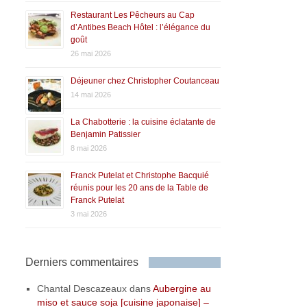
Restaurant Les Pêcheurs au Cap
d’Antibes Beach Hôtel : l’élégance du
goût
26 mai 2026
Déjeuner chez Christopher Coutanceau
14 mai 2026
La Chabotterie : la cuisine éclatante de
Benjamin Patissier
8 mai 2026
Franck Putelat et Christophe Bacquié
réunis pour les 20 ans de la Table de
Franck Putelat
3 mai 2026
Derniers commentaires
Chantal Descazeaux
dans
Aubergine au
miso et sauce soja [cuisine japonaise] –