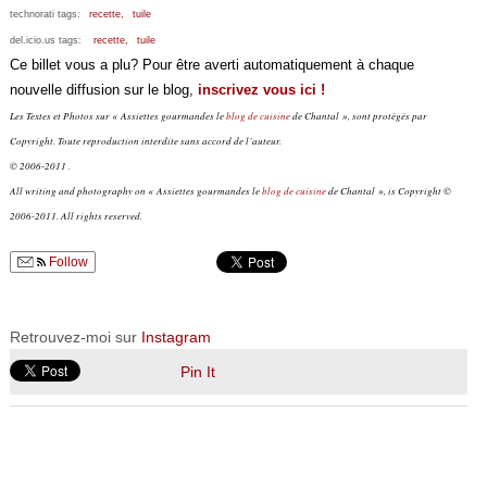
technorati tags:
recette,
tuile
del.icio.us tags:
recette,
tuile
Ce billet vous a plu? Pour être averti automatiquement à chaque
nouvelle diffusion sur le blog,
inscrivez vous ici !
Les Textes et Photos sur « Assiettes gourmandes le
blog de cuisine
de Chantal », sont protégés par
Copyright. Toute reproduction interdite sans accord de l’auteur.
© 2006-2011 .
All writing and photography on « Assiettes gourmandes le
blog de cuisine
de Chantal », is Copyright ©
2006-2011. All rights reserved.
Follow
Retrouvez-moi sur
Instagram
Pin It