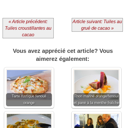
« Article précédent:
Article suivant: Tuiles au
Tuiles croustillantes au
grué de cacao »
cacao
Vous avez apprécié cet article? Vous
aimerez également:
Tarte rustique fenouil
Thon mariné orange/fenouil
orange
et pané à la menthe fraîche