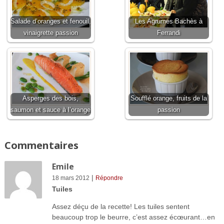
Salade d’oranges et fenouil,
Les Agrumes Bachès à
vinaigrette passion
Ferrandi
Asperges des bois,
Soufflé orange, fruits de la
saumon et sauce à l’orange
passion
Commentaires
Emile
|
18 mars 2012
Répondre
Tuiles
Assez déçu de la recette! Les tuiles sentent
beaucoup trop le beurre, c’est assez écœurant…en