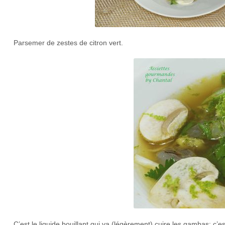
Parsemer de zestes de citron vert.
C’est le liquide bouillant qui va (légèrement) cuire les gambas; c’e