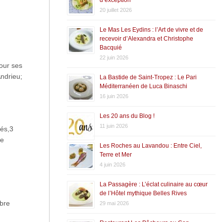
20 juillet 2026
Le Mas Les Eydins : l’Art de vivre et de
recevoir d’Alexandra et Christophe
Bacquié
22 juin 2026
pour ses
ndrieu;
La Bastide de Saint-Tropez : Le Pari
Méditerranéen de Luca Binaschi
16 juin 2026
Les 20 ans du Blog !
11 juin 2026
hés,3
de
Les Roches au Lavandou : Entre Ciel,
Terre et Mer
4 juin 2026
La Passagère : L’éclat culinaire au cœur
de l’Hôtel mythique Belles Rives
mbre
29 mai 2026