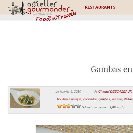
RESTAURANTS
Gambas en 
Le janvier 5, 2010
de
Chantal DESCAZEAUX
bouillon asiatique
,
coriandre
,
gambas
,
recette
,
Willia
16
avis, moyenne :
3,00
sur 5
(
)