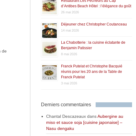
Restaurant Les Pêcheurs au Cap
d’Antibes Beach Hôtel : l’élégance du goût
26 mai 2026
Déjeuner chez Christopher Coutanceau
14 mai 2026
La Chabotterie : la cuisine éclatante de
Benjamin Patissier
n de
8 mai 2026
Franck Putelat et Christophe Bacquié
réunis pour les 20 ans de la Table de
Franck Putelat
3 mai 2026
Derniers commentaires
Chantal Descazeaux
dans
Aubergine au
miso et sauce soja [cuisine japonaise] –
Nasu dengaku