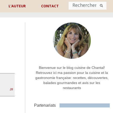
L’AUTEUR
CONTACT
Nom
*
rénom
Nom
Adresse de contact
*
Bienvenue sur le blog cuisine de Chantal!
Retrouvez ici ma passion pour la cuisine et la
gastronomie française: recettes, découvertes,
Commentaire ou message
*
balades gourmandes et avis sur les
restaurants
28
Partenariats