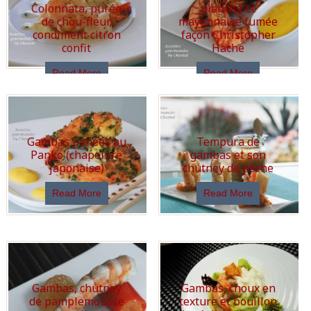
Colonnata, purée
plancha et
de chou-fleur,
mayonnaise fumée
condiment citron
façon Christopher
confit
Hache
Read More
Read More
Gambas panées au
Tempura de
Panko (chapelure
gambas et son
japonaise)
chutney de pêche
Read More
Read More
Gambas, chutney
Gambas, choux en
de pamplemousse
texture et bouillon