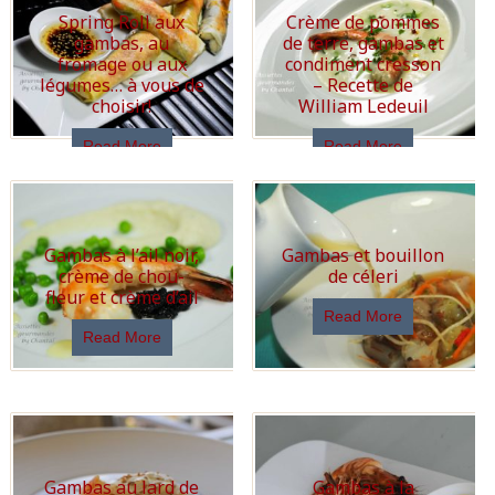
Spring Roll aux
Crème de pommes
gambas, au
de terre, gambas et
fromage ou aux
condiment cresson
légumes… à vous de
– Recette de
choisir!
William Ledeuil
Read More
Read More
Gambas à l’ail noir,
Gambas et bouillon
crème de chou-
de céleri
fleur et crème d’ail
Read More
Read More
Gambas au lard de
Gambas à la