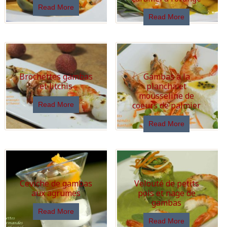
Read More
Read More
Brochettes gambas
Gambas à la
et litchis
plancha et
mousseline de
coeurs de palmier
Read More
Read More
Ceviche de gambas
Velouté de petits
aux agrumes
pois et nage de
gambas
Read More
Read More