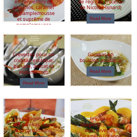
en cannelloni de
de réglisse (recette
piquillos, caramel
de Nicolas Isnard)
de pamplemousse
et suprême de
Read More
pamplemousse
Read More
Crevettes pour un
Gambas en
cocktail exotique:
bouillon asiatique
banane, avocat et
espuma coco
Read More
Read More
Conchiglionis farcis
Fricassée
aux gambas, sauce
d’asperges vertes
à la cardamome
aux crevettes,
caramel à l’orange