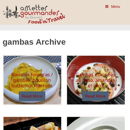
Menu
gambas Archive
Ravioles foie gras /
Gambas marinées
gambas, bouillon
au miso, amandes
butternut marrons
et coco
Read More
Read More