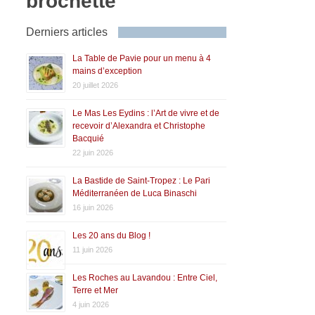
brochette
Derniers articles
La Table de Pavie pour un menu à 4
mains d’exception
20 juillet 2026
Le Mas Les Eydins : l’Art de vivre et de
recevoir d’Alexandra et Christophe
Bacquié
22 juin 2026
La Bastide de Saint-Tropez : Le Pari
Méditerranéen de Luca Binaschi
16 juin 2026
Les 20 ans du Blog !
11 juin 2026
Les Roches au Lavandou : Entre Ciel,
Terre et Mer
4 juin 2026