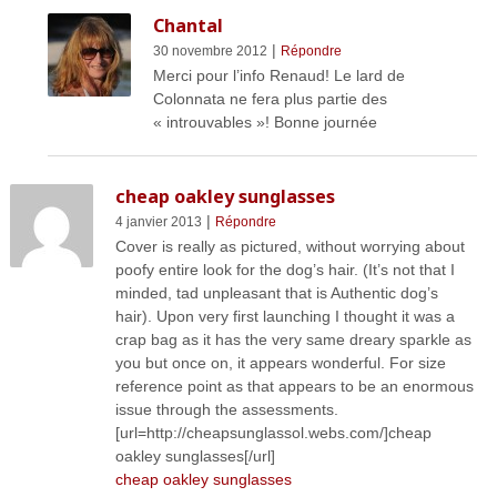
Chantal
|
30 novembre 2012
Répondre
Merci pour l’info Renaud! Le lard de
Colonnata ne fera plus partie des
« introuvables »! Bonne journée
cheap oakley sunglasses
|
4 janvier 2013
Répondre
Cover is really as pictured, without worrying about
poofy entire look for the dog’s hair. (It’s not that I
minded, tad unpleasant that is Authentic dog’s
hair). Upon very first launching I thought it was a
crap bag as it has the very same dreary sparkle as
you but once on, it appears wonderful. For size
reference point as that appears to be an enormous
issue through the assessments.
[url=http://cheapsunglassol.webs.com/]cheap
oakley sunglasses[/url]
cheap oakley sunglasses