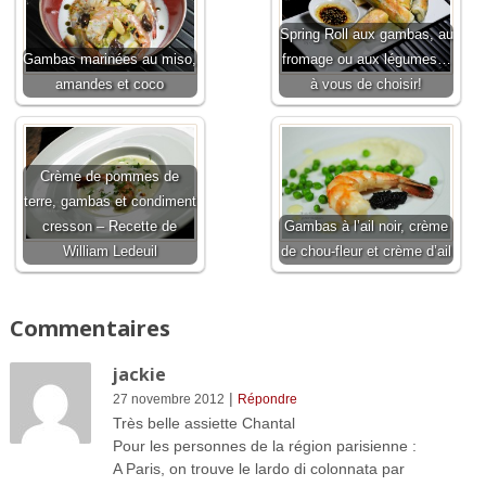
Spring Roll aux gambas, au
Gambas marinées au miso,
fromage ou aux légumes…
amandes et coco
à vous de choisir!
Crème de pommes de
terre, gambas et condiment
cresson – Recette de
Gambas à l’ail noir, crème
William Ledeuil
de chou-fleur et crème d’ail
Commentaires
jackie
|
27 novembre 2012
Répondre
Très belle assiette Chantal
Pour les personnes de la région parisienne :
A Paris, on trouve le lardo di colonnata par