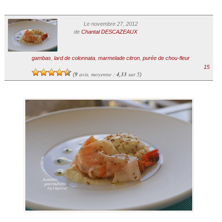
Le novembre 27, 2012
de
Chantal DESCAZEAUX
gambas
,
lard de colonnata
,
marmelade citron
,
purée de chou-fleur
15
9
avis, moyenne :
4,33
sur 5
(
)