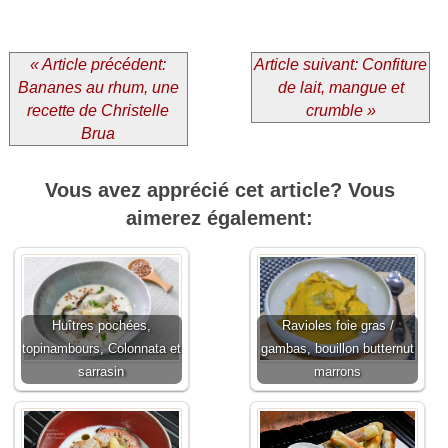
« Article précédent:
Article suivant: Confiture
Bananes au rhum, une
de lait, mangue et
recette de Christelle
crumble »
Brua
Vous avez apprécié cet article? Vous
aimerez également:
Huîtres pochées,
Ravioles foie gras /
topinambours, Colonnata et
gambas, bouillon butternut
sarrasin
marrons