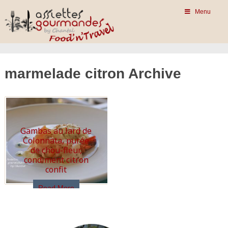
Menu
marmelade citron Archive
Gambas au lard de
Colonnata, purée
de chou-fleur,
condiment citron
confit
Read More