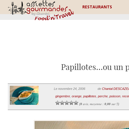
RESTAURANTS
Papillotes…ou un pe
Le novembre 24, 2006
de
Chantal DESCAZ
gingembre
,
orange
,
papillotes
,
perche
,
poisson
,
rece
0
avis, moyenne :
0,00
sur 5
(
)