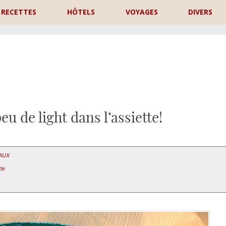
RECETTES
HÔTELS
VOYAGES
DIVERS
P
u de light dans l’assiette!
EAUX
tte