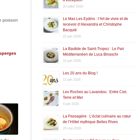
20 juillet 2026
Le Mas Les Eydins : l’Art de vivre et de
e poisson
recevoir d’Alexandra et Christophe
Bacquié
22 juin 2026
La Bastide de Saint-Tropez : Le Pari
sperges
Méditerranéen de Luca Binaschi
16 juin 2026
Les 20 ans du Blog !
11 juin 2026
Les Roches au Lavandou : Entre Ciel,
Terre et Mer
4 juin 2026
La Passagère : L’éclat culinaire au cœur
de l’Hôtel mythique Belles Rives
29 mai 2026