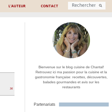
L’AUTEUR
CONTACT
Nom
*
rénom
Nom
Adresse de contact
*
Bienvenue sur le blog cuisine de Chantal!
Retrouvez ici ma passion pour la cuisine et la
gastronomie française: recettes, découvertes,
Commentaire ou message
*
balades gourmandes et avis sur les
restaurants
36
Partenariats