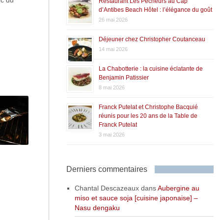
ec du
Restaurant Les Pêcheurs au Cap
d’Antibes Beach Hôtel : l’élégance du goût
26 mai 2026
Déjeuner chez Christopher Coutanceau
14 mai 2026
La Chabotterie : la cuisine éclatante de
Benjamin Patissier
8 mai 2026
Franck Putelat et Christophe Bacquié
réunis pour les 20 ans de la Table de
Franck Putelat
3 mai 2026
Derniers commentaires
Chantal Descazeaux
dans
Aubergine au
miso et sauce soja [cuisine japonaise] –
Nasu dengaku