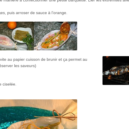
 manière à confectionner une petite barquette. Lier les extrémités av
ges, puis arroser de sauce à l’orange.
vite au papier cuisson de brunir et ça permet au
éserver les saveurs)
e ciselée.