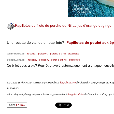
Papillotes de filets de perche du Nil au jus d’orange et ginge
Une recette de viande en papillote?
Papillotes de poulet aux é
technorati tags:
recette,
poisson,
perche du Nil,
papillotte
del.icio.us tags:
recette,
poisson,
perche du Nil,
papillotte
Ce billet vous a plu? Pour être averti automatiquement à chaque nouvelle
Les Textes et Photos sur « Assiettes gourmandes le
blog de cuisine
de Chantal », sont protégés par Copy
© 2006-2011 .
All writing and photography on « Assiettes gourmandes le
blog de cuisine
de Chantal », is Copyright ©
Follow