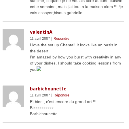
sublime, coquine je ne voulais faire aucune cuisine
cette semaine, mais j’ai tout a la maison alors !!!!!je
vais essayer;bisous gabrielle
valentinA
|
11 avril 2007
Répondre
I love the set up Chantal! It looks like an oasis in
the desert!
I’m amazed by how you burst with creativity in any
of your dishes, I should take cooking lessons from
you
barbichounette
|
11 avril 2007
Répondre
Et bien , c’est encore du grand art !!!!
Bizzzzzzzzzz
Barbichounette