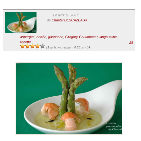
Le avril 11, 2007
de
Chantal DESCAZEAUX
asperges
,
entrée
,
gaspacho
,
Gregory Coutanceau
,
langoustine
,
recette
28
1
avis, moyenne :
4,00
sur 5
(
)