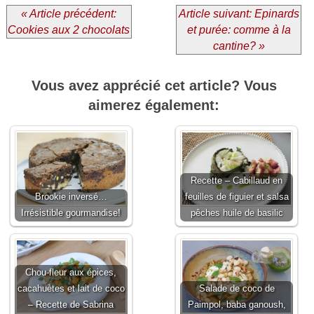
« Article précédent:
Article suivant: Epinards
Cookies aux 2 chocolats
et purée: comme à la
cantine? »
Vous avez apprécié cet article? Vous
aimerez également:
Recette – Cabillaud en
Brookie inversé…
feuilles de figuier et salsa
Irrésistible gourmandise!
pêches huile de basilic
Chou-fleur aux épices,
cacahuètes et lait de coco
Salade de coco de
– Recette de Sabrina
Paimpol, baba ganoush,