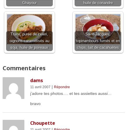
Ghayour
huile de coriandre
Truite, purée de céleri,
Saint-Jacques,
oignons caramélisés au
topinambours fumés et en
soja, huile de poireaux
chips, lait de cacahuètes
Commentaires
dams
|
11 avril 2007
Répondre
j’adore tes photos…. et tes assiettes aussi…
bravo
Choupette
|
11 avril 2007
Répondre