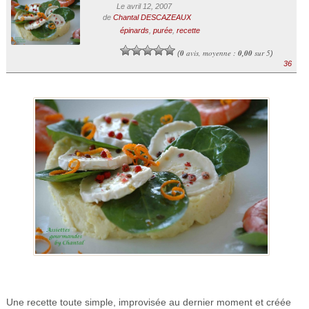
Le avril 12, 2007
de
Chantal DESCAZEAUX
épinards
,
purée
,
recette
0
avis, moyenne :
0,00
sur 5
(
)
36
Une recette toute simple, improvisée au dernier moment et créée