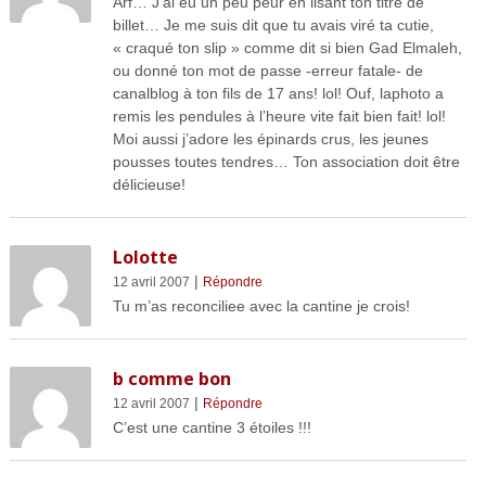
Arf… J’ai eu un peu peur en lisant ton titre de
billet… Je me suis dit que tu avais viré ta cutie,
« craqué ton slip » comme dit si bien Gad Elmaleh,
ou donné ton mot de passe -erreur fatale- de
canalblog à ton fils de 17 ans! lol! Ouf, laphoto a
remis les pendules à l’heure vite fait bien fait! lol!
Moi aussi j’adore les épinards crus, les jeunes
pousses toutes tendres… Ton association doit être
délicieuse!
Lolotte
|
12 avril 2007
Répondre
Tu m’as reconciliee avec la cantine je crois!
b comme bon
|
12 avril 2007
Répondre
C’est une cantine 3 étoiles !!!