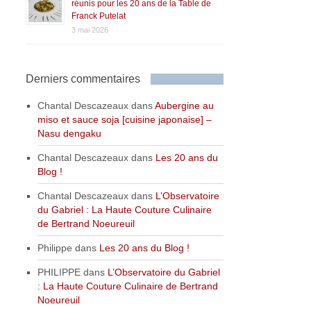
réunis pour les 20 ans de la Table de
Franck Putelat
3 mai 2026
Derniers commentaires
Chantal Descazeaux
dans
Aubergine au
miso et sauce soja [cuisine japonaise] –
Nasu dengaku
Chantal Descazeaux
dans
Les 20 ans du
Blog !
Chantal Descazeaux
dans
L’Observatoire
du Gabriel : La Haute Couture Culinaire
de Bertrand Noeureuil
Philippe
dans
Les 20 ans du Blog !
PHILIPPE
dans
L’Observatoire du Gabriel
: La Haute Couture Culinaire de Bertrand
Noeureuil