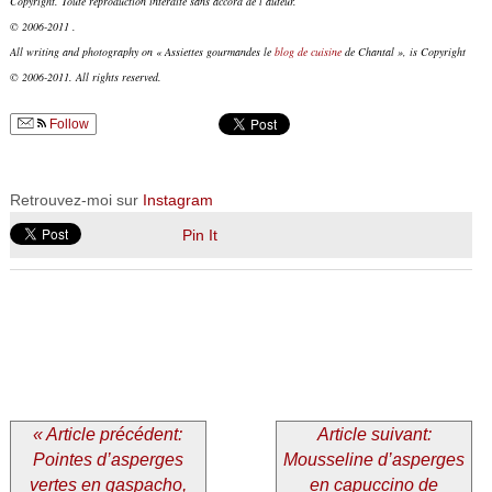
Copyright. Toute reproduction interdite sans accord de l’auteur.
© 2006-2011 .
All writing and photography on « Assiettes gourmandes le
blog de cuisine
de Chantal », is Copyright
© 2006-2011. All rights reserved.
Follow
Retrouvez-moi sur
Instagram
Pin It
« Article précédent:
Article suivant:
Pointes d’asperges
Mousseline d’asperges
vertes en gaspacho,
en capuccino de