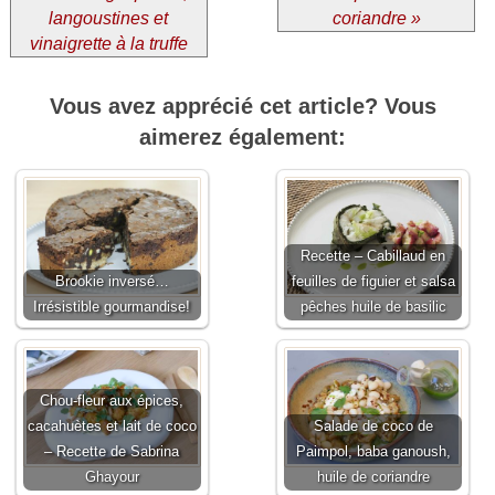
langoustines et
coriandre »
vinaigrette à la truffe
Vous avez apprécié cet article? Vous
aimerez également:
Recette – Cabillaud en
Brookie inversé…
feuilles de figuier et salsa
Irrésistible gourmandise!
pêches huile de basilic
Chou-fleur aux épices,
cacahuètes et lait de coco
Salade de coco de
– Recette de Sabrina
Paimpol, baba ganoush,
Ghayour
huile de coriandre