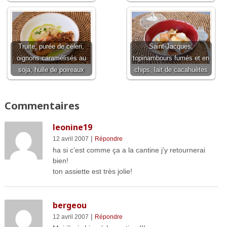
Truite, purée de céleri,
Saint-Jacques,
oignons caramélisés au
topinambours fumés et en
soja, huile de poireaux
chips, lait de cacahuètes
Commentaires
leonine19
|
12 avril 2007
Répondre
ha si c’est comme ça a la cantine j’y retournerai
bien!
ton assiette est très jolie!
bergeou
|
12 avril 2007
Répondre