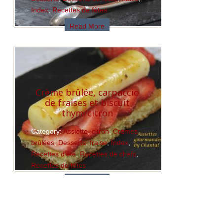
Index
,
Recettes de fêtes
Read More
Crème brûlée, carpaccio
de fraises et biscuit
thym/citron
Category:
Assiette
,
citron
,
Crèmes
brûlées
,
Desserts
,
fraise
,
Index
,
Recettes d'été
,
Recettes de chefs
,
Recettes de fêtes
Read More