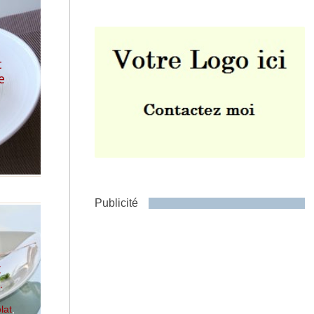
t
e
Envoyer
Publicité
x
…
lat
,