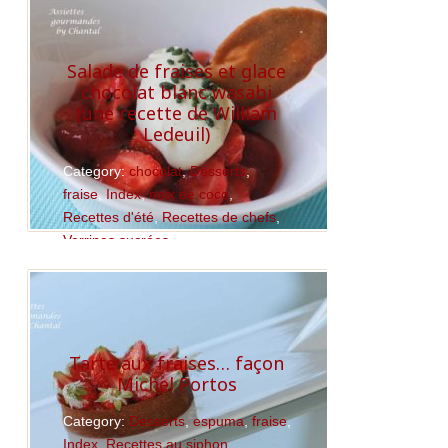
Read More
Salade de fraises et glace
chocolat blanc wasabi
(une recette de William
Ledeuil)
Category:
chocolat
,
Desserts
,
fraise
,
Index
,
noix de coco
,
Recettes d'été
,
Recettes de chefs
,
Verrines sucrées
Read More
Tarte aux fraises… façon
Michel Portos
Category:
Desserts
,
espuma
,
fraise
,
Index
,
Recettes au siphon
,