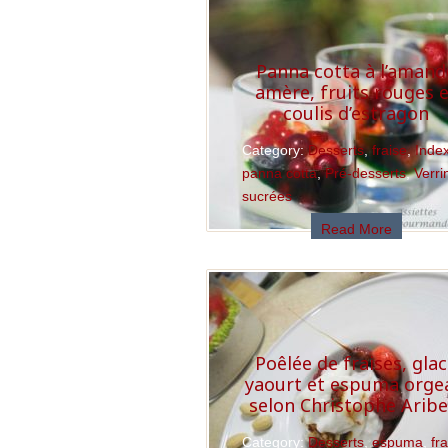
Panna cotta à l’amand
amère, fruits rouges 
coulis d’estragon
Category:
Desserts
,
fraise
,
Inde
panna cotta
,
Pré-desserts
,
Verri
sucrées
Read More
Poêlée de fraises, gla
yaourt et espuma orge
selon Christophe Aribe
Category:
Desserts
,
espuma
,
fr