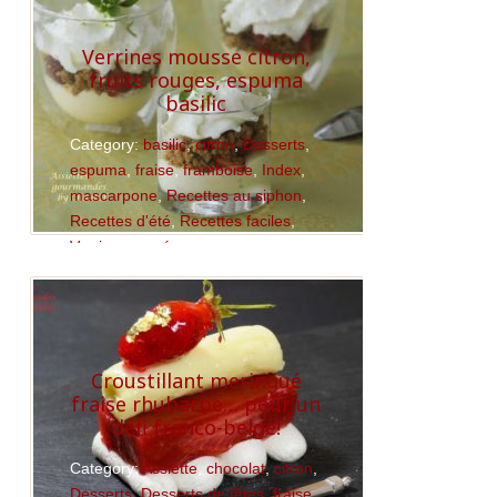
Verrines mousse citron,
fruits rouges, espuma
basilic
Category:
basilic
,
citron
,
Desserts
,
espuma
,
fraise
,
framboise
,
Index
,
mascarpone
,
Recettes au siphon
,
Recettes d'été
,
Recettes faciles
,
Verrines sucrées
Read More
Croustillant meringué
fraise rhubarbe… pour un
défi franco-belge!
Category:
Assiette
,
chocolat
,
citron
,
Desserts
,
Desserts de fêtes
,
fraise
,