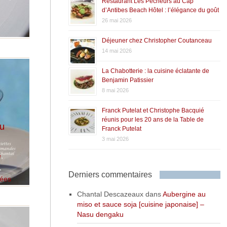
Restaurant Les Pêcheurs au Cap
d’Antibes Beach Hôtel : l’élégance du goût
26 mai 2026
Déjeuner chez Christopher Coutanceau
14 mai 2026
La Chabotterie : la cuisine éclatante de
Benjamin Patissier
8 mai 2026
Franck Putelat et Christophe Bacquié
réunis pour les 20 ans de la Table de
au
Franck Putelat
3 mai 2026
e
,
,
Derniers commentaires
rées
Chantal Descazeaux
dans
Aubergine au
miso et sauce soja [cuisine japonaise] –
Nasu dengaku