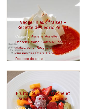
Vacherin aux fraises –
Recette de Cédric Perret
Category:
Assiette
,
Assiette
,
Desserts
,
fraise
,
Gâteaux
,
Index
,
mascarpone
,
Recette dans les
cuisines des Chefs
,
Recettes
,
Recettes de chefs
Read More
Fruits rouges, pistache et
sirop de poivron rouge
Category:
Desserts
,
fraise
,