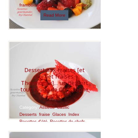
framboise
,
Index
,
mangue
,
poivron
Read More
Dessert aux fraises [et
sorbet fraises
Thermomix]… un dessert
tout rouge de Christophe
Felder
Category:
Assiette
,
basilic
,
Desserts
,
fraise
,
Glaces
,
Index
,
Recettes d'été
,
Recettes de chefs
,
Recettes Thermomix
,
tomate