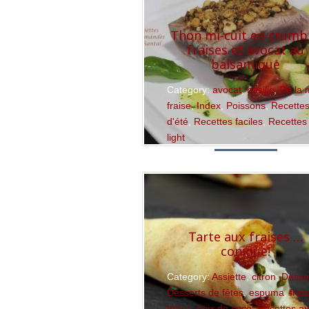
Thon mi-cuit en crumbl
fraises et avocat au
balsamique
Category:
avocat
,
basilic
,
De la 
fraise
,
Index
,
Poissons
,
Recette
d'été
,
Recettes faciles
,
Recettes
light
Read More
Tarte aux fraises …
conique!
Category:
Assiette
,
citron
,
Desse
Desserts de fêtes
,
espuma
,
frai
Index
,
noix de coco
,
Recettes a