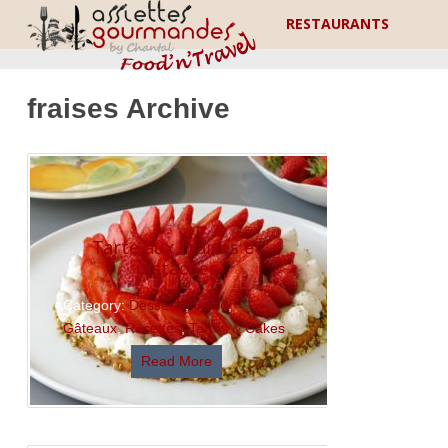
RESTAURANTS
fraises Archive
Tarte aux fraises et
pistaches
Category:
Desserts
,
fraise
,
Gâteaux
,
Recettes
,
Tartes & Cakes
Read More