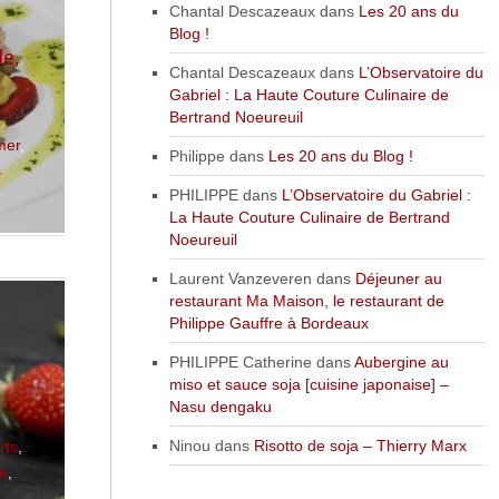
Chantal Descazeaux
dans
Les 20 ans du
Blog !
e,
Chantal Descazeaux
dans
L’Observatoire du
Gabriel : La Haute Couture Culinaire de
Bertrand Noeureuil
mer
,
Philippe
dans
Les 20 ans du Blog !
s
PHILIPPE
dans
L’Observatoire du Gabriel :
La Haute Couture Culinaire de Bertrand
Noeureuil
Laurent Vanzeveren
dans
Déjeuner au
restaurant Ma Maison, le restaurant de
Philippe Gauffre à Bordeaux
PHILIPPE Catherine
dans
Aubergine au
miso et sauce soja [cuisine japonaise] –
Nasu dengaku
Ninou
dans
Risotto de soja – Thierry Marx
rts
,
se
,
u