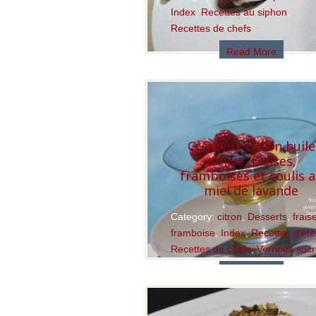
Index
,
Recettes au siphon
,
Recettes de chefs
Read More
Crémeux citron huile
d’olive, fraises,
framboises et coulis 
miel de lavande
Category:
citron
,
Desserts
,
frais
framboise
,
Index
,
Recettes d'été
Recettes de chefs
,
Verrines suc
Read More