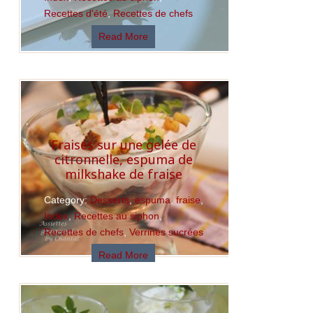
Recettes d'été
,
Recettes de chefs
Read More
Fraises sur une gelée de
citronnelle, espuma de
milkshake de fraise
Category:
Desserts
,
espuma
,
fraise
,
Index
,
Recettes au siphon
,
Recettes de chefs
,
Verrines sucrées
Read More