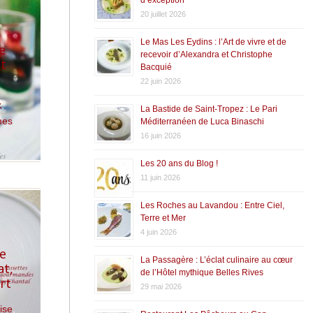
20 juillet 2026
Le Mas Les Eydins : l’Art de vivre et de
e
recevoir d’Alexandra et Christophe
et
Bacquié
22 juin 2026
x
,
La Bastide de Saint-Tropez : Le Pari
nes
Méditerranéen de Luca Binaschi
16 juin 2026
Les 20 ans du Blog !
11 juin 2026
Les Roches au Lavandou : Entre Ciel,
Terre et Mer
4 juin 2026
ce
La Passagère : L’éclat culinaire au cœur
at,
de l’Hôtel mythique Belles Rives
rt
29 mai 2026
aise
,