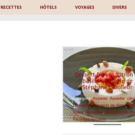
RECETTES
HÔTELS
VOYAGES
DIVERS
P
Dessert fraises, citron 
basilic – Recette de
Stéphane Corolleur
Category:
Assiette
,
Assiette
,
citr
Desserts
,
Desserts de fêtes
,
fra
Index
,
Recettes
,
Recettes de ch
Recettes sucrées
Read More