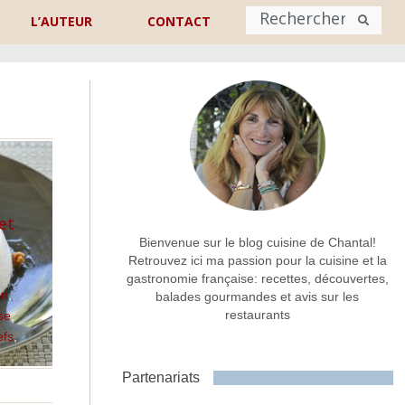
L’AUTEUR
CONTACT
Nom
*
rénom
Nom
Adresse de contact
*
et
Bienvenue sur le blog cuisine de Chantal!
Retrouvez ici ma passion pour la cuisine et la
gastronomie française: recettes, découvertes,
Commentaire ou message
*
on
,
balades gourmandes et avis sur les
restaurants
ise
,
efs
,
Partenariats