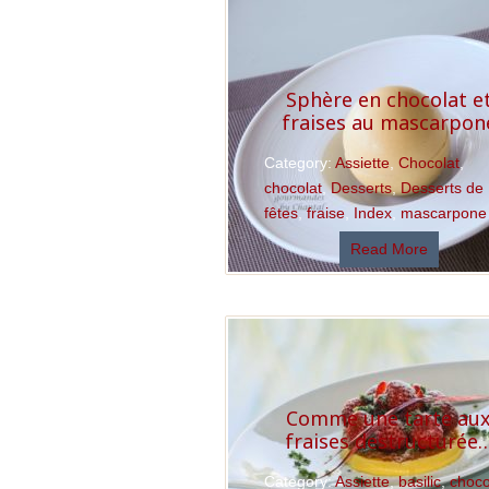
Sphère en chocolat e
fraises au mascarpon
Category:
Assiette
,
Chocolat
,
chocolat
,
Desserts
,
Desserts de
fêtes
,
fraise
,
Index
,
mascarpone
Read More
Comme une tarte au
fraises destructurée
Category:
Assiette
,
basilic
,
choco