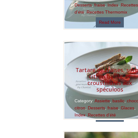
Desserts
,
fraise
,
Index
,
Recette
d'été
,
Recettes Thermomix
Read More
Tartare de fraises, sor
citron basilic et
croustillants aux
spéculoos
Category:
Assiette
,
basilic
,
choco
citron
,
Desserts
,
fraise
,
Glaces
,
Index
,
Recettes d'été
Read More