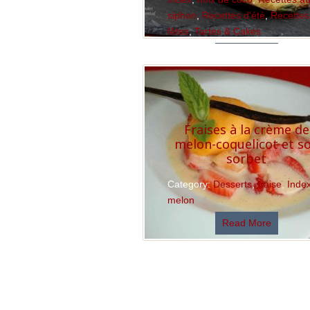
siphon
,
Recettes d'été
,
Recettes
fêtes
,
Tartes & Cakes
Read More
Fraises à la crème de
melon-coquelicot et s
sorbet
Category:
Desserts
,
fraise
,
Inde
melon
Read More