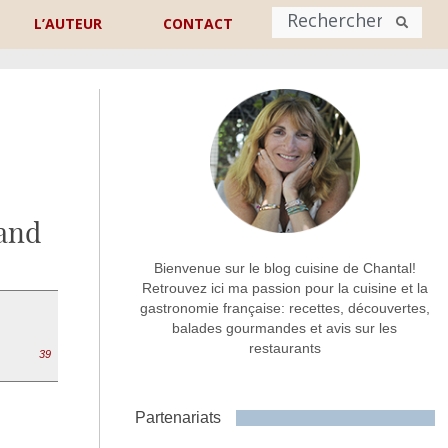
L’AUTEUR
CONTACT
Nom
*
rénom
Nom
and
Adresse de contact
*
Bienvenue sur le blog cuisine de Chantal!
Retrouvez ici ma passion pour la cuisine et la
gastronomie française: recettes, découvertes,
Commentaire ou message
*
balades gourmandes et avis sur les
restaurants
39
Partenariats