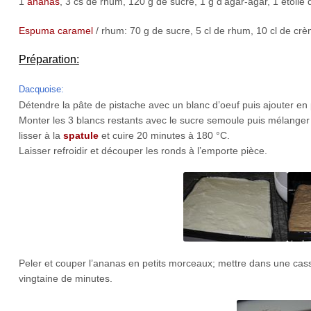
1
ananas
, 3 cs de rhum, 120 g de sucre, 1 g d’agar-agar, 1 étoile
Espuma
caramel
/ rhum: 70 g de sucre, 5 cl de rhum, 10 cl de crèm
Préparation:
Dacquoise:
Détendre la pâte de pistache avec un blanc d’oeuf puis ajouter en
Monter les 3 blancs restants avec le sucre semoule puis mélanger l
lisser à la
spatule
et cuire 20 minutes à 180 °C.
Laisser refroidir et découper les ronds à l’emporte pièce.
Peler et couper l’ananas en petits morceaux; mettre dans une casse
vingtaine de minutes.