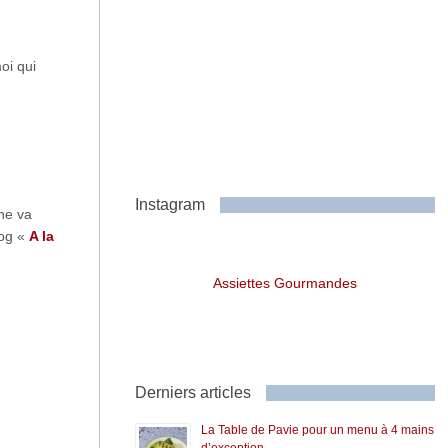
oi qui
Instagram
 ne va
log «
A la
Assiettes Gourmandes
Derniers articles
La Table de Pavie pour un menu à 4 mains
d’exception