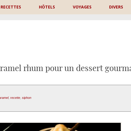
RECETTES
HÔTELS
VOYAGES
DIVERS
P
aramel rhum pour un dessert gourm
caramel
,
recette
,
siphon