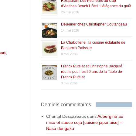
Restaurant Les Pêcheurs au Cap
d’Antibes Beach Hôtel : l’élégance du goût
26 mai 2026
Déjeuner chez Christopher Coutanceau
14 mai 2026
La Chabotterie : la cuisine éclatante de
Benjamin Patissier
pat
,
8 mai 2026
Franck Putelat et Christophe Bacquié
réunis pour les 20 ans de la Table de
Franck Putelat
3 mai 2026
Derniers commentaires
Chantal Descazeaux
dans
Aubergine au
miso et sauce soja [cuisine japonaise] –
Nasu dengaku