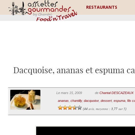
RESTAURANTS
Dacquoise, ananas et espuma c
Le mars 15, 2009
de
Chantal DESCAZEAUX
ananas
,
chantilly
,
dacquoise
,
dessert
,
espuma
,
fils 
44
avis, moyenne :
3,77
sur 5
(
)