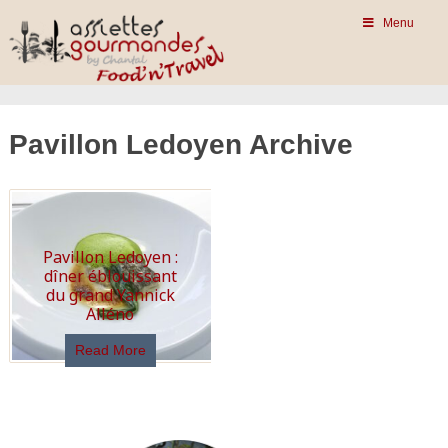
Menu
Pavillon Ledoyen Archive
Pavillon Ledoyen :
dîner éblouissant
du grand Yannick
Alléno
Read More