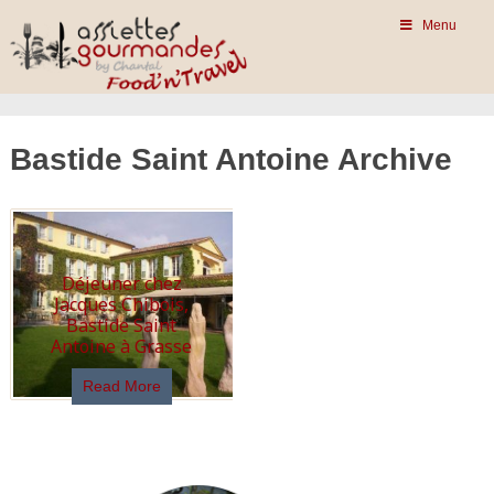
Menu
Bastide Saint Antoine Archive
Déjeuner chez
Jacques Chibois,
Bastide Saint
Antoine à Grasse
Read More