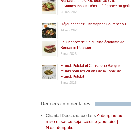
Restaurant Les Pêcheurs au Cap
d’Antibes Beach Hôtel : l’élégance du goût
26 mai 2026
Déjeuner chez Christopher Coutanceau
14 mai 2026
La Chabotterie : la cuisine éclatante de
Benjamin Patissier
8 mai 2026
Franck Putelat et Christophe Bacquié
réunis pour les 20 ans de la Table de
Franck Putelat
3 mai 2026
Derniers commentaires
Chantal Descazeaux
dans
Aubergine au
miso et sauce soja [cuisine japonaise] –
Nasu dengaku