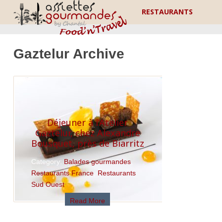
RESTAURANTS
Gaztelur Archive
Déjeuner à l’Atelier
Gaztelur, chez Alexandre
Bousquet, près de Biarritz
Category:
Balades gourmandes
,
Restaurants France
,
Restaurants
Sud Ouest
Read More