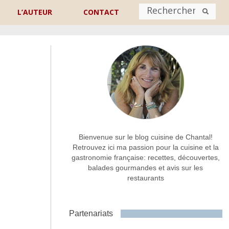
L’AUTEUR
CONTACT
Nom
*
rénom
Nom
Adresse de contact
*
Bienvenue sur le blog cuisine de Chantal!
Retrouvez ici ma passion pour la cuisine et la
gastronomie française: recettes, découvertes,
Commentaire ou message
*
balades gourmandes et avis sur les
restaurants
Partenariats