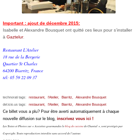
Important : ajout de décembre 2015:
Isabelle et Alexandre Bousquet ont quitté ces lieux pour s’installer
à
Gaztelur
.
Restaurant L’Atelier
18 rue de la Bergerie
Quartier St Charles
64200 Biarritz, France
tél: 05 59 22 09 37
technorati tags:
restaurant,
l’Atelier,
Biarritz,
Alexandre Bousquet
del.icio.us tags:
restaurant,
l’Atelier,
Biarritz,
Alexandre Bousquet
Ce billet vous a plu? Pour être averti automatiquement à chaque
nouvelle diffusion sur le blog,
inscrivez vous ici !
Les Textes et Photos sur « Assiettes gourmandes le
blog de cuisine
de Chantal », sont protégés par
Copyright. Toute reproduction interdite sans accord de l’auteur.