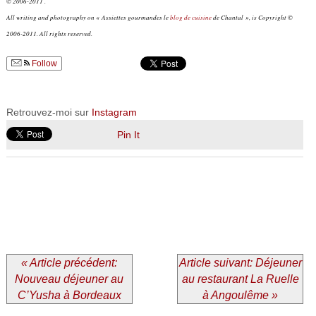
© 2006-2011 .
All writing and photography on « Assiettes gourmandes le
blog de cuisine
de Chantal », is Copyright ©
2006-2011. All rights reserved.
Follow
Retrouvez-moi sur
Instagram
Pin It
« Article précédent:
Article suivant: Déjeuner
Nouveau déjeuner au
au restaurant La Ruelle
C’Yusha à Bordeaux
à Angoulême »