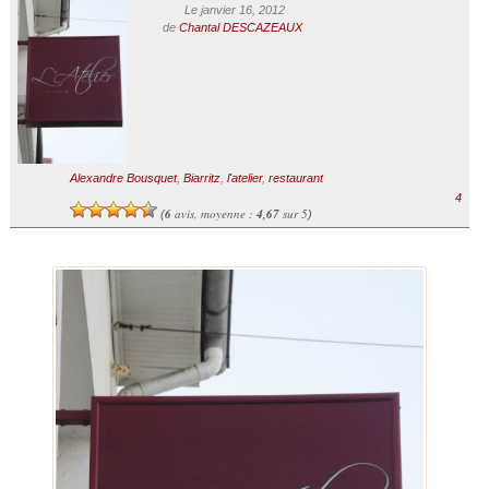
Le janvier 16, 2012
de
Chantal DESCAZEAUX
Alexandre Bousquet
,
Biarritz
,
l'atelier
,
restaurant
4
6
avis, moyenne :
4,67
sur 5
(
)