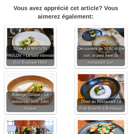
Vous avez apprécié cet article? Vous
aimerez également:
Dîner à la MAISON
Découverte de SON’ of the
PAVLOV – Le luxe intimiste
son, le petit frère du
d’un Boutique Hôtel
restaurant Son’
Auberge Ostape – Le
renouveau avec John
Dîner au Restaurant La
Argaud
Fine Bouche à Bordeaux