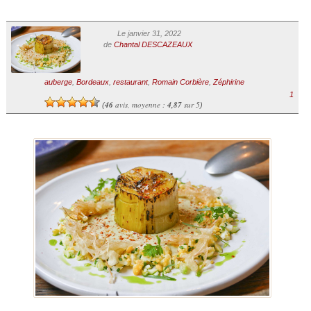
Le janvier 31, 2022
de
Chantal DESCAZEAUX
auberge
,
Bordeaux
,
restaurant
,
Romain Corbière
,
Zéphirine
1
46
avis, moyenne :
4,87
sur 5
(
)