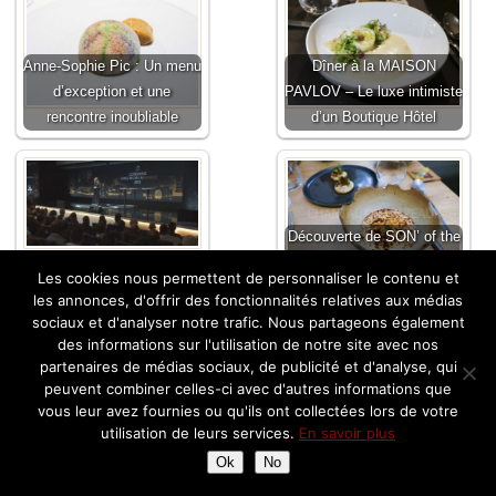
Anne-Sophie Pic : Un menu
Dîner à la MAISON
d’exception et une
PAVLOV – Le luxe intimiste
rencontre inoubliable
d’un Boutique Hôtel
Découverte de SON’ of the
Nouveaux étoilés Michelin
son, le petit frère du
Les cookies nous permettent de personnaliser le contenu et
2025
restaurant Son’
les annonces, d'offrir des fonctionnalités relatives aux médias
sociaux et d'analyser notre trafic. Nous partageons également
des informations sur l'utilisation de notre site avec nos
partenaires de médias sociaux, de publicité et d'analyse, qui
La Table de Pavie pour un
peuvent combiner celles-ci avec d'autres informations que
prestigieux Dîner à Saint-
vous leur avez fournies ou qu'ils ont collectées lors de votre
utilisation de leurs services.
En savoir plus
Dîner au Restaurant La
Emilion signé Yannick
Fine Bouche à Bordeaux
Alleno
Ok
No