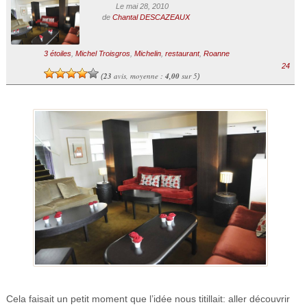
Le mai 28, 2010
de
Chantal DESCAZEAUX
3 étoiles
,
Michel Troisgros
,
Michelin
,
restaurant
,
Roanne
24
23
avis, moyenne :
4,00
sur 5
(
)
Cela faisait un petit moment que l’idée nous titillait: aller découvrir