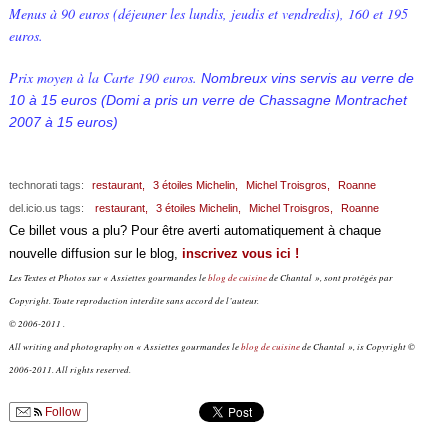
Menus à 90 euros (déjeuner les lundis, jeudis et vendredis), 160 et 195
euros.
Prix moyen à la Carte 190 euros.
Nombreux vins servis au verre de
10 à 15 euros (Domi a pris un verre de Chassagne Montrachet
2007 à 15 euros)
technorati tags:
restaurant,
3 étoiles Michelin,
Michel Troisgros,
Roanne
del.icio.us tags:
restaurant,
3 étoiles Michelin,
Michel Troisgros,
Roanne
Ce billet vous a plu? Pour être averti automatiquement à chaque
nouvelle diffusion sur le blog,
inscrivez vous ici !
Les Textes et Photos sur « Assiettes gourmandes le
blog de cuisine
de Chantal », sont protégés par
Copyright. Toute reproduction interdite sans accord de l’auteur.
© 2006-2011 .
All writing and photography on « Assiettes gourmandes le
blog de cuisine
de Chantal », is Copyright ©
2006-2011. All rights reserved.
Follow