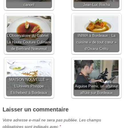
canon!
Jean-Luc Rocha
L’Observatoire du Gabriel :
INIMA à Bordeaux : La
La Haute Couture Culinaire
cuisine « de tout cœur »
de Bertrand Noeureuil
d’Oxana Crétu
MAISON NOUVELLE –
L’Univers Philippe
Aiguise Pierre, un affûteur
Etchebest à Bordeaux
affûté sur Bordeaux
Laisser un commentaire
Votre adresse e-mail ne sera pas publiée.
Les champs
obligatoires sont indiqués avec
*