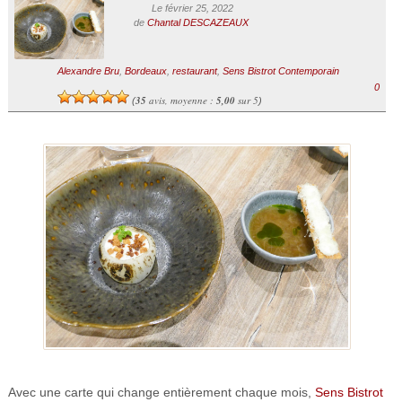
Le février 25, 2022
de
Chantal DESCAZEAUX
Alexandre Bru
,
Bordeaux
,
restaurant
,
Sens Bistrot Contemporain
0
35
avis, moyenne :
5,00
sur 5
(
)
Avec une carte qui change entièrement chaque mois,
Sens Bistrot