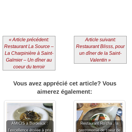
« Article précédent:
Article suivant:
Restaurant La Source –
Restaurant Blisss, pour
La Charpinière à Saint-
un dîner de la Saint-
Galmier – Un dîner au
Valentin »
coeur du terroir
Vous avez apprécié cet article? Vous
aimerez également:
AMICIS à Bordeaux :
Restaurant Ro’cha , la
l’excellence étoilée à prix
gastronomie de coeur de