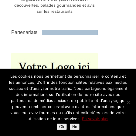
découvertes, balades gourmandes et avis
sur les restaurants
Partenariats
Les cookies nous permettent de personnaliser le contenu et
les annonces, d'offrir des fonctionnalités relatives aux médias
sociaux et d'analyser notre trafic. Nous partageons également
des informations sur l'utilisation de notre site avec nos
partenaires de médias sociaux, de publicité et d'analyse, qui
peuvent combiner celles-ci avec d'autres informations que
vous leur avez fournies ou qu'ils ont collectées lors de votre
utilisation de leurs services.
En savoir plus
Publicité
Ok
No