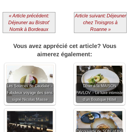
« Article précédent:
Article suivant: Déjeuner
Déjeuner au Bistrot’
chez Troisgros à
Nomik à Bordeaux
Roanne »
Vous avez apprécié cet article? Vous
aimerez également:
Les Sources de Caudalie –
Dîner à la MAISON
Fabuleux voyage des sens
PAVLOV – Le luxe intimiste
signé Nicolas Masse
d’un Boutique Hôtel
Découverte de SON’ of the