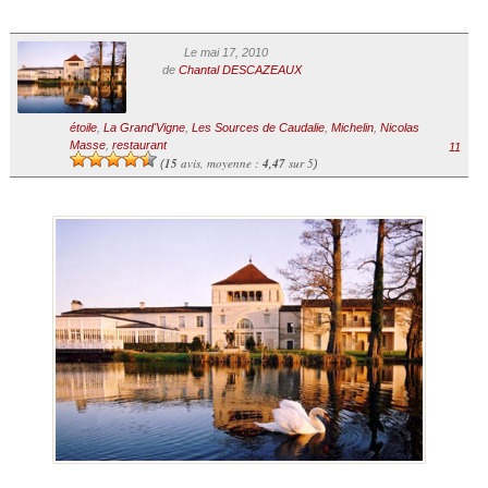
Le mai 17, 2010
de
Chantal DESCAZEAUX
étoile
,
La Grand'Vigne
,
Les Sources de Caudalie
,
Michelin
,
Nicolas
Masse
,
restaurant
11
15
avis, moyenne :
4,47
sur 5
(
)