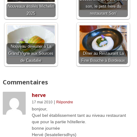
Nouveaux étoilés Michelin
son, le petit frère du
2025
restaurant Son’
Nouveau déjeuner à La
Grand’Vigne aux Sources
Dîner au Restaurant La
de Caudalie
Fine Bouche à Bordeaux
Commentaires
herve
|
17 mai 2010
Répondre
bonjour,
Quel bel établissement tant au niveau restaurant
que pour la partie hôtellerie.
bonne journée
Hervé (lesateliersdhys)