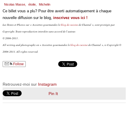
Nicolas Masse,
étoile,
Michelin
Ce billet vous a plu? Pour être averti automatiquement à chaque
nouvelle diffusion sur le blog,
inscrivez vous ici !
Les Textes et Photos sur « Assiettes gourmandes le
blog de cuisine
de Chantal », sont protégés par
Copyright. Toute reproduction interdite sans accord de l’auteur.
© 2006-2011 .
All writing and photography on « Assiettes gourmandes le
blog de cuisine
de Chantal », is Copyright ©
2006-2011. All rights reserved.
Follow
Retrouvez-moi sur
Instagram
Pin It