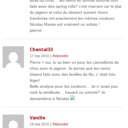
dirait du chou …les nems en amuse bouche sont
faits avec des spring rolls? c’est marrant car le plat
du pigeon et celui du dessert suivant choco
framboise ont exactement les mêmes couleurs.
Nicolas Masse est vraiment un artiste !
pierrot
Chantal33
|
17 mai 2010
Répondre
Pierre > oui, tu as bien vu pour les cannellonis de
chou avec le pigeon. Je pense que les nems
étaient faits avec des feuilles de filo, c’ était très
léger!
Belle analyse pour les couleurs… Je n’ avais pas
noté la similitude… hasard ou volonté? Je
demanderai à Nicolas
Vanille
|
18 mai 2010
Répondre