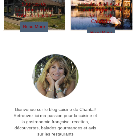
Sources de
restaurant « La
Caudalie, côté La
Grand’Vigne » aux
Table du Lavoir
Sources de
Caudalie
Read More
Read More
Bienvenue sur le blog cuisine de Chantal!
Retrouvez ici ma passion pour la cuisine et
la gastronomie française: recettes,
découvertes, balades gourmandes et avis
sur les restaurants