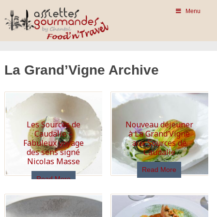
Menu
La Grand’Vigne Archive
Les Sources de
Nouveau déjeuner
Caudalie –
à La Grand’Vigne
Fabuleux voyage
aux Sources de
des sens signé
Caudalie
Nicolas Masse
Read More
Read More