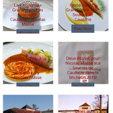
La « nouvelle »
Restaurant La
Grand’Vigne des
Grand’Vigne – Les
Sources de
Sources de
Caudalie – Nicolas
Caudalie
Masse
Read More
Read More
Nouveau dîner à la
Deux étoiles pour
Grand’Vigne,
Nicolas Masse aux
Sources de
Sources de
Caudalie, by
Caudalie dans le
Nicolas Masse
Michelin 2015!
Read More
Read More
Déjeuner aux
Dîner au