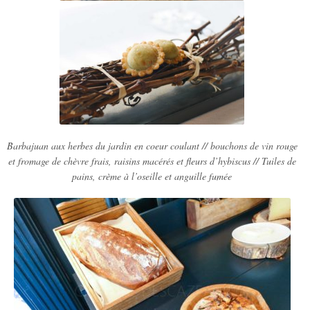
Barbajuan aux herbes du jardin en coeur coulant // bouchons de vin rouge
et fromage de chèvre frais, raisins macérés et fleurs d’hybiscus // Tuiles de
pains, crème à l’oseille et anguille fumée