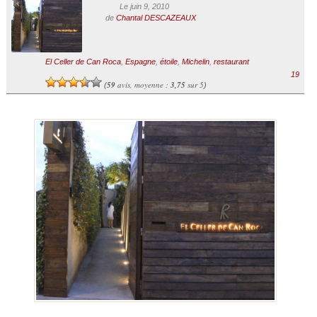
Le juin 9, 2010
de
Chantal DESCAZEAUX
El Celler de Can Roca
,
Espagne
,
étoile
,
Michelin
,
restaurant
19
59
avis, moyenne :
3,75
sur 5
(
)