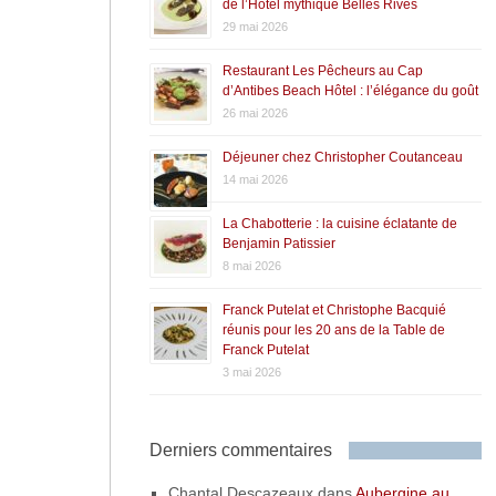
de l’Hôtel mythique Belles Rives
29 mai 2026
Restaurant Les Pêcheurs au Cap
d’Antibes Beach Hôtel : l’élégance du goût
26 mai 2026
Déjeuner chez Christopher Coutanceau
14 mai 2026
La Chabotterie : la cuisine éclatante de
Benjamin Patissier
8 mai 2026
Franck Putelat et Christophe Bacquié
réunis pour les 20 ans de la Table de
Franck Putelat
3 mai 2026
Derniers commentaires
Chantal Descazeaux
dans
Aubergine au