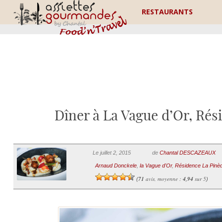
RESTAURANTS
Dîner à La Vague d’Or, Rés
Le juillet 2, 2015
de
Chantal DESCAZEAUX
Arnaud Donckele
,
la Vague d'Or
,
Résidence La Pinè
71
avis, moyenne :
4,94
sur 5
(
)