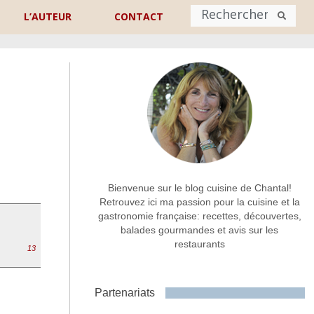
L’AUTEUR
CONTACT
Nom
*
rénom
Nom
Adresse de contact
*
Bienvenue sur le blog cuisine de Chantal!
Retrouvez ici ma passion pour la cuisine et la
gastronomie française: recettes, découvertes,
Commentaire ou message
*
balades gourmandes et avis sur les
restaurants
13
Partenariats